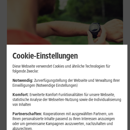
Cookie-Einstellungen
Geräte & Hardware
Diese Webseite verwendet Cookies und ähnliche Technologien für
folgende Zwecke:
Smartwatch beim Sport: So
Notwendig:
Zurverfügungstellung der Webseite und Verwaltung Ihrer
unterstützt sie Dein Training
Einwilligungen (Notwendige Einstellungen)
Komfort:
Erweiterte Komfort-Funktionalitäten für unsere Webseite,
Eine Smartwatch macht Belastung, Tempo und Trainingsablauf
statistische Analyse der Webseiten-Nutzung sowie die Individualisierung
sichtbar. Erfahre, wie Du Pulsmessung, Herzfrequenzzonen, GPS,
von Inhalten
Pace und Intervalle sinnvoll nutzt und warum einzelne Werte
Partnerschaften:
Kooperationen mit ausgewählten Partnern, um
keine medizinische Beurteilung ersetzen.
Ihnen personalisierte Inhalte passend zu Ihren Interessen anzuzeigen
oder um gemeinsame Kampagnen auszuwerten, nachzuhalten und
Mehr erfahren
abzurechnen.