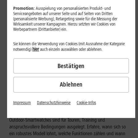
Promotion:
Ausspielung von personalisierten Produkt- und
Serviceangeboten auf unserer Seite und auf Seiten von Dritten
(personalisierte Werbung), Retargeting sowie für die Messung der
Wirksamkeit unserer Kampagnen. Hierzu setzten wir Cookies von
Werbepartnern (Drittanbieter) ein.
Sie können die Verwendung von Cookies (mit Ausnahme der Kategorie
hier
notwendig)
auch einzeln auswählen oder ablehnen.
Bestätigen
Ablehnen
Geräte & Hardware
Outdoor-Smartwatch: Für wen
Impressum
Datenschutzhinweise
Cookie-Infos
eignen sich die robusten Modelle?
Outdoor-Smartwatches sind für Touren, Training und
anspruchsvollere Bedingungen ausgelegt. Erfahre, wann sich so
ein robustes Modell lohnt, welche Funktionen zählen und wann