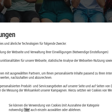
lungen
es und ähnliche Technologien für folgende Zwecke:
o unterstützt
lung der Webseite und Verwaltung Ihrer Einwilligungen (Notwendige Einstellungen)
unktionalitäten für unsere Webseite, statistische Analyse der Webseiten-Nutzung sowie
o und
en mit ausgewählten Partnern, um Ihnen personalisierte Inhalte passend zu Ihren Int
erten, nachzuhalten und abzurechnen.
u Pulsmessung,
ersonalisierten Produkt- und Serviceangeboten auf unserer Seite und auf Seiten von Dr
le sinnvoll nutzt
r die Messung der Wirksamkeit unserer Kampagnen. Hierzu setzten wir Cookies von Werb
ische Beurteilung
Sie können die Verwendung von Cookies (mit Ausnahme der Kategorie
hier
notwendig)
auch einzeln auswählen oder ablehnen.