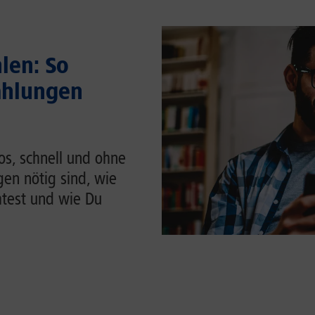
len: So
ahlungen
os, schnell und ohne
en nötig sind, wie
htest und wie Du