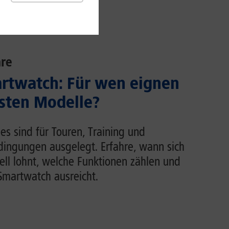
re
rtwatch: Für wen eignen
usten Modelle?
s sind für Touren, Training und
dingungen ausgelegt. Erfahre, wann sich
ell lohnt, welche Funktionen zählen und
martwatch ausreicht.