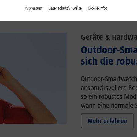
Impressum
Datenschutzhinweise
Cookie-Infos
Geräte & Hardwa
Outdoor-Sma
sich die rob
Outdoor-Smartwatche
anspruchsvollere Be
so ein robustes Mod
wann eine normale S
Mehr erfahren