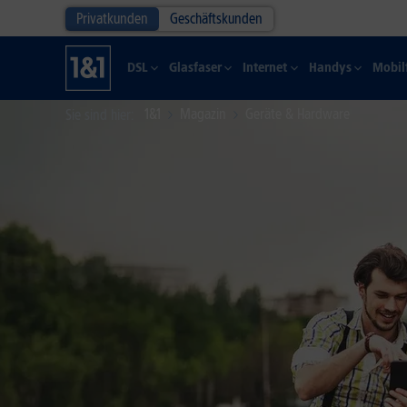
Privatkunden
Geschäftskunden
DSL
Glasfaser
Internet
Handys
Mobil
1&1
Magazin
Geräte & Hardware
Sie sind hier