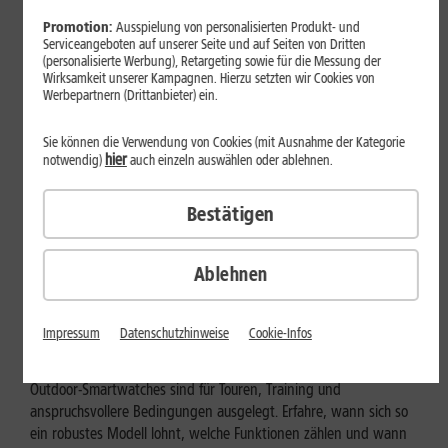
Promotion:
Ausspielung von personalisierten Produkt- und
Serviceangeboten auf unserer Seite und auf Seiten von Dritten
(personalisierte Werbung), Retargeting sowie für die Messung der
Wirksamkeit unserer Kampagnen. Hierzu setzten wir Cookies von
Werbepartnern (Drittanbieter) ein.
Sie können die Verwendung von Cookies (mit Ausnahme der Kategorie
hier
notwendig)
auch einzeln auswählen oder ablehnen.
Bestätigen
Ablehnen
Geräte & Hardware
Outdoor-Smartwatch: Für wen
Impressum
Datenschutzhinweise
Cookie-Infos
eignen sich die robusten Modelle?
Outdoor-Smartwatches sind für Touren, Training und
anspruchsvollere Bedingungen ausgelegt. Erfahre, wann sich so
ein robustes Modell lohnt, welche Funktionen zählen und wann