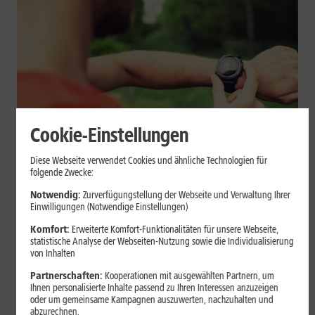
Cookie-Einstellungen
Geräte & Hardware
Diese Webseite verwendet Cookies und ähnliche Technologien für
folgende Zwecke:
Smartwatch beim Sport: So
Notwendig:
Zurverfügungstellung der Webseite und Verwaltung Ihrer
unterstützt sie Dein Training
Einwilligungen (Notwendige Einstellungen)
Komfort:
Erweiterte Komfort-Funktionalitäten für unsere Webseite,
Eine Smartwatch macht Belastung, Tempo und Trainingsablauf
statistische Analyse der Webseiten-Nutzung sowie die Individualisierung
sichtbar. Erfahre, wie Du Pulsmessung, Herzfrequenzzonen, GPS,
von Inhalten
Pace und Intervalle sinnvoll nutzt und warum einzelne Werte
Partnerschaften:
Kooperationen mit ausgewählten Partnern, um
keine medizinische Beurteilung ersetzen.
Ihnen personalisierte Inhalte passend zu Ihren Interessen anzuzeigen
oder um gemeinsame Kampagnen auszuwerten, nachzuhalten und
Mehr erfahren
abzurechnen.