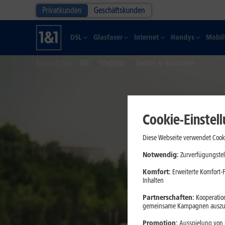
Privatkunden
Geschäftskunden
DSL
Glasfaser
Internet
Handys
Mobil
1&1
Magazin
Geräte & Hardware
Sie sind hier
Cookie-Einstel
Diese Webseite verwendet Cooki
Notwendig:
Zurverfügungstel
Komfort:
Erweiterte Komfort-F
Inhalten
Partnerschaften:
Kooperation
gemeinsame Kampagnen auszuw
Promotion:
Ausspielung von p