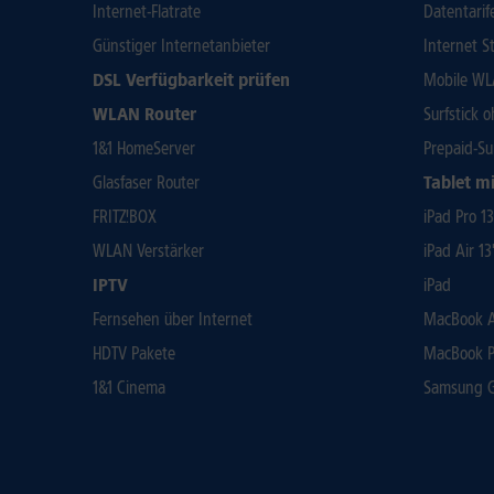
Internet-Flatrate
Datentarif
Günstiger Internetanbieter
Internet St
DSL Verfügbarkeit prüfen
Mobile WL
WLAN Router
Surfstick 
1&1 HomeServer
Prepaid-Su
Glasfaser Router
Tablet mi
FRITZ!BOX
iPad Pro 1
WLAN Verstärker
iPad Air 13
IPTV
iPad
Fernsehen über Internet
MacBook Ai
HDTV Pakete
MacBook P
1&1 Cinema
Samsung Ga