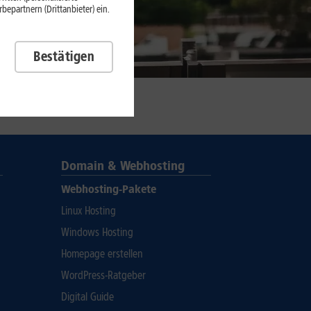
epartnern (Drittanbieter) ein.
Bestätigen
Domain & Webhosting
Webhosting-Pakete
Linux Hosting
Windows Hosting
Homepage erstellen
WordPress-Ratgeber
Digital Guide