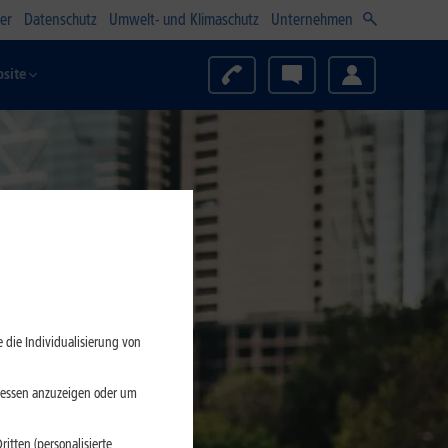
er
Datenschutz
Umwelt- und Klimaschutz
Unternehmen
site
 die Individualisierung von
eressen anzuzeigen oder um
itten (personalisierte