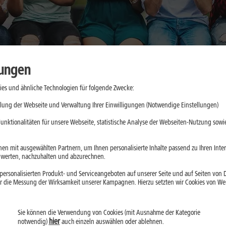
lungen
es und ähnliche Technologien für folgende Zwecke:
o unterstützt
lung der Webseite und Verwaltung Ihrer Einwilligungen (Notwendige Einstellungen)
unktionalitäten für unsere Webseite, statistische Analyse der Webseiten-Nutzung sowie
o und
en mit ausgewählten Partnern, um Ihnen personalisierte Inhalte passend zu Ihren Int
erten, nachzuhalten und abzurechnen.
u Pulsmessung,
ersonalisierten Produkt- und Serviceangeboten auf unserer Seite und auf Seiten von Dr
le sinnvoll nutzt
r die Messung der Wirksamkeit unserer Kampagnen. Hierzu setzten wir Cookies von Werb
ische Beurteilung
Sie können die Verwendung von Cookies (mit Ausnahme der Kategorie
hier
notwendig)
auch einzeln auswählen oder ablehnen.