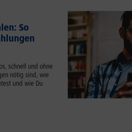
len: So
ahlungen
os, schnell und ohne
en nötig sind, wie
htest und wie Du