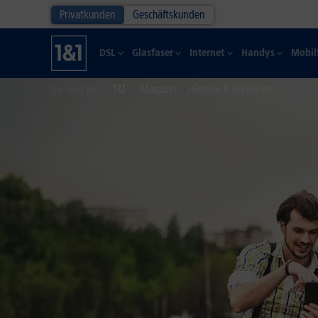
Privatkunden
Geschäftskunden
DSL
Glasfaser
Internet
Handys
Mobil
1&1
Magazin
Geräte & Hardware
Sie sind hier