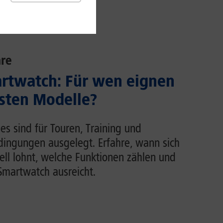
re
rtwatch: Für wen eignen
usten Modelle?
s sind für Touren, Training und
dingungen ausgelegt. Erfahre, wann sich
ell lohnt, welche Funktionen zählen und
martwatch ausreicht.