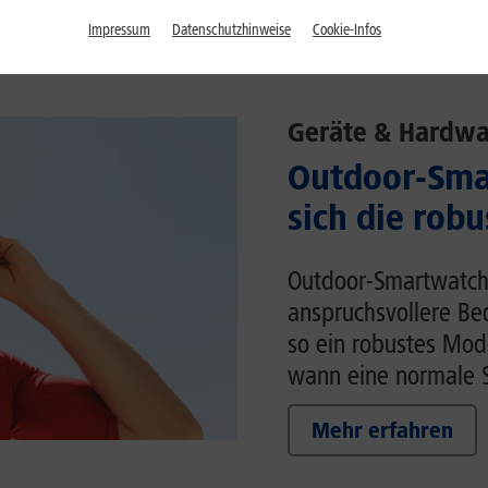
Impressum
Datenschutzhinweise
Cookie-Infos
Geräte & Hardwa
Outdoor-Sma
sich die rob
Outdoor-Smartwatche
anspruchsvollere Be
so ein robustes Mod
wann eine normale S
Mehr erfahren