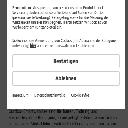
Promotion:
Ausspielung von personalisierten Produkt- und
Serviceangeboten auf unserer Seite und auf Seiten von Dritten
(personalisierte Werbung), Retargeting sowie für die Messung der
Wirksamkeit unserer Kampagnen. Hierzu setzten wir Cookies von
Werbepartnern (Drittanbieter) ein.
Sie können die Verwendung von Cookies (mit Ausnahme der Kategorie
hier
notwendig)
auch einzeln auswählen oder ablehnen.
Bestätigen
Ablehnen
Geräte & Hardware
Outdoor-Smartwatch: Für wen
Impressum
Datenschutzhinweise
Cookie-Infos
eignen sich die robusten Modelle?
Outdoor-Smartwatches sind für Touren, Training und
anspruchsvollere Bedingungen ausgelegt. Erfahre, wann sich so
ein robustes Modell lohnt, welche Funktionen zählen und wann