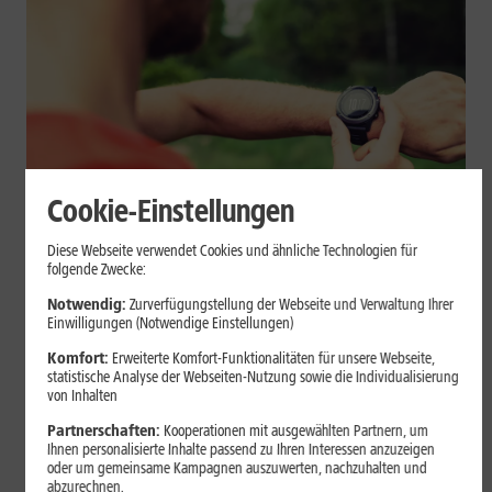
Cookie-Einstellungen
Geräte & Hardware
Diese Webseite verwendet Cookies und ähnliche Technologien für
folgende Zwecke:
Smartwatch beim Sport: So
Notwendig:
Zurverfügungstellung der Webseite und Verwaltung Ihrer
unterstützt sie Dein Training
Einwilligungen (Notwendige Einstellungen)
Komfort:
Erweiterte Komfort-Funktionalitäten für unsere Webseite,
Eine Smartwatch macht Belastung, Tempo und Trainingsablauf
statistische Analyse der Webseiten-Nutzung sowie die Individualisierung
sichtbar. Erfahre, wie Du Pulsmessung, Herzfrequenzzonen, GPS,
von Inhalten
Pace und Intervalle sinnvoll nutzt und warum einzelne Werte
Partnerschaften:
Kooperationen mit ausgewählten Partnern, um
keine medizinische Beurteilung ersetzen.
Ihnen personalisierte Inhalte passend zu Ihren Interessen anzuzeigen
oder um gemeinsame Kampagnen auszuwerten, nachzuhalten und
Mehr erfahren
abzurechnen.