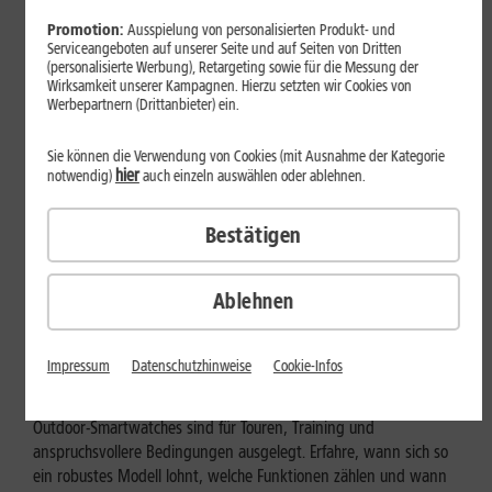
Promotion:
Ausspielung von personalisierten Produkt- und
Serviceangeboten auf unserer Seite und auf Seiten von Dritten
(personalisierte Werbung), Retargeting sowie für die Messung der
Wirksamkeit unserer Kampagnen. Hierzu setzten wir Cookies von
Werbepartnern (Drittanbieter) ein.
Sie können die Verwendung von Cookies (mit Ausnahme der Kategorie
hier
notwendig)
auch einzeln auswählen oder ablehnen.
Bestätigen
Ablehnen
Geräte & Hardware
Outdoor-Smartwatch: Für wen
Impressum
Datenschutzhinweise
Cookie-Infos
eignen sich die robusten Modelle?
Outdoor-Smartwatches sind für Touren, Training und
anspruchsvollere Bedingungen ausgelegt. Erfahre, wann sich so
ein robustes Modell lohnt, welche Funktionen zählen und wann