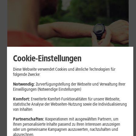
Cookie-Einstellungen
Geräte & Hardware
Diese Webseite verwendet Cookies und ähnliche Technologien für
folgende Zwecke:
Smartwatch beim Sport: So
Notwendig:
Zurverfügungstellung der Webseite und Verwaltung Ihrer
unterstützt sie Dein Training
Einwilligungen (Notwendige Einstellungen)
Komfort:
Erweiterte Komfort-Funktionalitäten für unsere Webseite,
Eine Smartwatch macht Belastung, Tempo und Trainingsablauf
statistische Analyse der Webseiten-Nutzung sowie die Individualisierung
sichtbar. Erfahre, wie Du Pulsmessung, Herzfrequenzzonen, GPS,
von Inhalten
Pace und Intervalle sinnvoll nutzt und warum einzelne Werte
Partnerschaften:
Kooperationen mit ausgewählten Partnern, um
keine medizinische Beurteilung ersetzen.
Ihnen personalisierte Inhalte passend zu Ihren Interessen anzuzeigen
oder um gemeinsame Kampagnen auszuwerten, nachzuhalten und
Mehr erfahren
abzurechnen.