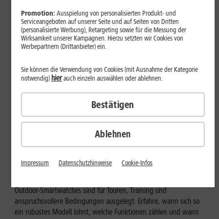
Promotion:
Ausspielung von personalisierten Produkt- und
Serviceangeboten auf unserer Seite und auf Seiten von Dritten
(personalisierte Werbung), Retargeting sowie für die Messung der
Wirksamkeit unserer Kampagnen. Hierzu setzten wir Cookies von
Werbepartnern (Drittanbieter) ein.
Sie können die Verwendung von Cookies (mit Ausnahme der Kategorie
hier
notwendig)
auch einzeln auswählen oder ablehnen.
Bestätigen
Ablehnen
Geräte & Hardware
Outdoor-Smartwatch: Für wen
Impressum
Datenschutzhinweise
Cookie-Infos
eignen sich die robusten Modelle?
Outdoor-Smartwatches sind für Touren, Training und
anspruchsvollere Bedingungen ausgelegt. Erfahre, wann sich so
ein robustes Modell lohnt, welche Funktionen zählen und wann