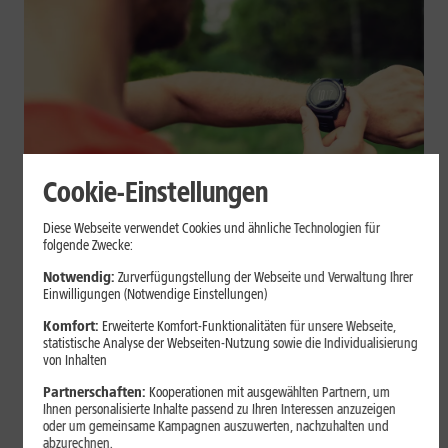
Cookie-Einstellungen
Geräte & Hardware
Diese Webseite verwendet Cookies und ähnliche Technologien für
folgende Zwecke:
Smartwatch beim Sport: So
Notwendig:
Zurverfügungstellung der Webseite und Verwaltung Ihrer
unterstützt sie Dein Training
Einwilligungen (Notwendige Einstellungen)
Komfort:
Erweiterte Komfort-Funktionalitäten für unsere Webseite,
Eine Smartwatch macht Belastung, Tempo und Trainingsablauf
statistische Analyse der Webseiten-Nutzung sowie die Individualisierung
sichtbar. Erfahre, wie Du Pulsmessung, Herzfrequenzzonen, GPS,
von Inhalten
Pace und Intervalle sinnvoll nutzt und warum einzelne Werte
Partnerschaften:
Kooperationen mit ausgewählten Partnern, um
keine medizinische Beurteilung ersetzen.
Ihnen personalisierte Inhalte passend zu Ihren Interessen anzuzeigen
oder um gemeinsame Kampagnen auszuwerten, nachzuhalten und
Mehr erfahren
abzurechnen.