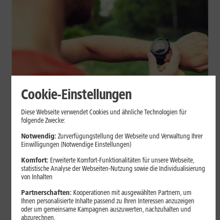
Cookie-Einstellungen
Geräte & Hardware
Diese Webseite verwendet Cookies und ähnliche Technologien für
folgende Zwecke:
Smartwatch beim Sport: So
Notwendig:
Zurverfügungstellung der Webseite und Verwaltung Ihrer
unterstützt sie Dein Training
Einwilligungen (Notwendige Einstellungen)
Komfort:
Erweiterte Komfort-Funktionalitäten für unsere Webseite,
Eine Smartwatch macht Belastung, Tempo und Trainingsablauf
statistische Analyse der Webseiten-Nutzung sowie die Individualisierung
sichtbar. Erfahre, wie Du Pulsmessung, Herzfrequenzzonen, GPS,
von Inhalten
Pace und Intervalle sinnvoll nutzt und warum einzelne Werte
Partnerschaften:
Kooperationen mit ausgewählten Partnern, um
keine medizinische Beurteilung ersetzen.
Ihnen personalisierte Inhalte passend zu Ihren Interessen anzuzeigen
oder um gemeinsame Kampagnen auszuwerten, nachzuhalten und
Mehr erfahren
abzurechnen.