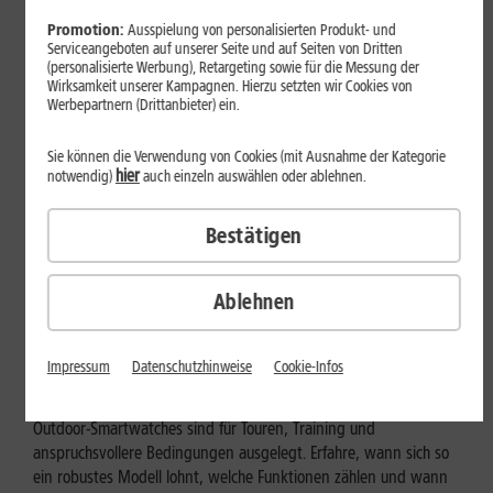
Promotion:
Ausspielung von personalisierten Produkt- und
Serviceangeboten auf unserer Seite und auf Seiten von Dritten
(personalisierte Werbung), Retargeting sowie für die Messung der
Wirksamkeit unserer Kampagnen. Hierzu setzten wir Cookies von
Werbepartnern (Drittanbieter) ein.
Sie können die Verwendung von Cookies (mit Ausnahme der Kategorie
hier
notwendig)
auch einzeln auswählen oder ablehnen.
Bestätigen
Ablehnen
Geräte & Hardware
Outdoor-Smartwatch: Für wen
Impressum
Datenschutzhinweise
Cookie-Infos
eignen sich die robusten Modelle?
Outdoor-Smartwatches sind für Touren, Training und
anspruchsvollere Bedingungen ausgelegt. Erfahre, wann sich so
ein robustes Modell lohnt, welche Funktionen zählen und wann