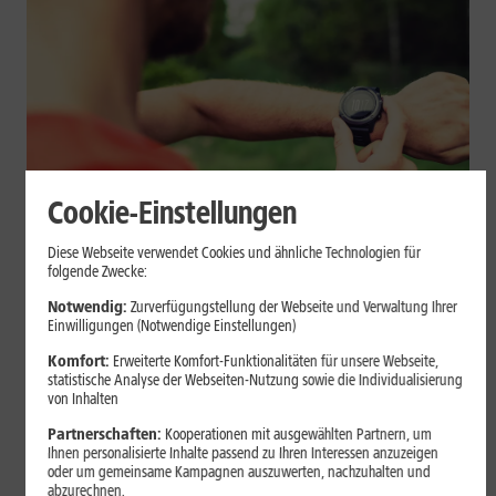
Cookie-Einstellungen
Geräte & Hardware
Diese Webseite verwendet Cookies und ähnliche Technologien für
folgende Zwecke:
Smartwatch beim Sport: So
Notwendig:
Zurverfügungstellung der Webseite und Verwaltung Ihrer
unterstützt sie Dein Training
Einwilligungen (Notwendige Einstellungen)
Komfort:
Erweiterte Komfort-Funktionalitäten für unsere Webseite,
Eine Smartwatch macht Belastung, Tempo und Trainingsablauf
statistische Analyse der Webseiten-Nutzung sowie die Individualisierung
sichtbar. Erfahre, wie Du Pulsmessung, Herzfrequenzzonen, GPS,
von Inhalten
Pace und Intervalle sinnvoll nutzt und warum einzelne Werte
Partnerschaften:
Kooperationen mit ausgewählten Partnern, um
keine medizinische Beurteilung ersetzen.
Ihnen personalisierte Inhalte passend zu Ihren Interessen anzuzeigen
oder um gemeinsame Kampagnen auszuwerten, nachzuhalten und
Mehr erfahren
abzurechnen.