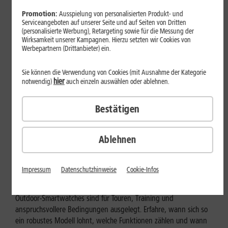
Promotion:
Ausspielung von personalisierten Produkt- und
Serviceangeboten auf unserer Seite und auf Seiten von Dritten
(personalisierte Werbung), Retargeting sowie für die Messung der
Wirksamkeit unserer Kampagnen. Hierzu setzten wir Cookies von
Werbepartnern (Drittanbieter) ein.
Sie können die Verwendung von Cookies (mit Ausnahme der Kategorie
hier
notwendig)
auch einzeln auswählen oder ablehnen.
Bestätigen
Ablehnen
Geräte & Hardware
Outdoor-Smartwatch: Für wen
Impressum
Datenschutzhinweise
Cookie-Infos
eignen sich die robusten Modelle?
Outdoor-Smartwatches sind für Touren, Training und
anspruchsvollere Bedingungen ausgelegt. Erfahre, wann sich so
ein robustes Modell lohnt, welche Funktionen zählen und wann