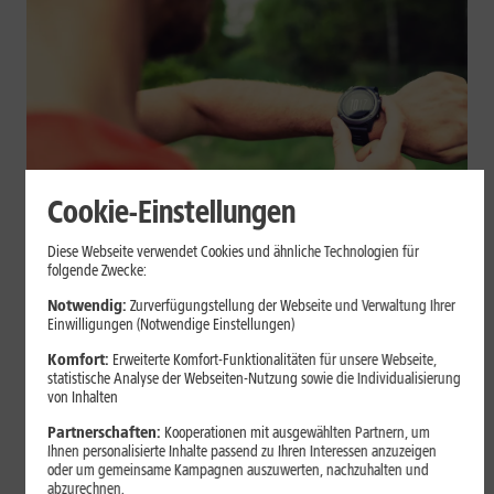
Cookie-Einstellungen
Geräte & Hardware
Diese Webseite verwendet Cookies und ähnliche Technologien für
folgende Zwecke:
Smartwatch beim Sport: So
Notwendig:
Zurverfügungstellung der Webseite und Verwaltung Ihrer
unterstützt sie Dein Training
Einwilligungen (Notwendige Einstellungen)
Komfort:
Erweiterte Komfort-Funktionalitäten für unsere Webseite,
Eine Smartwatch macht Belastung, Tempo und Trainingsablauf
statistische Analyse der Webseiten-Nutzung sowie die Individualisierung
sichtbar. Erfahre, wie Du Pulsmessung, Herzfrequenzzonen, GPS,
von Inhalten
Pace und Intervalle sinnvoll nutzt und warum einzelne Werte
Partnerschaften:
Kooperationen mit ausgewählten Partnern, um
keine medizinische Beurteilung ersetzen.
Ihnen personalisierte Inhalte passend zu Ihren Interessen anzuzeigen
oder um gemeinsame Kampagnen auszuwerten, nachzuhalten und
Mehr erfahren
abzurechnen.