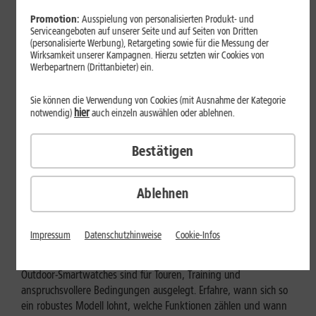
Promotion:
Ausspielung von personalisierten Produkt- und
Serviceangeboten auf unserer Seite und auf Seiten von Dritten
(personalisierte Werbung), Retargeting sowie für die Messung der
Wirksamkeit unserer Kampagnen. Hierzu setzten wir Cookies von
Werbepartnern (Drittanbieter) ein.
Sie können die Verwendung von Cookies (mit Ausnahme der Kategorie
hier
notwendig)
auch einzeln auswählen oder ablehnen.
Bestätigen
Ablehnen
Geräte & Hardware
Outdoor-Smartwatch: Für wen
Impressum
Datenschutzhinweise
Cookie-Infos
eignen sich die robusten Modelle?
Outdoor-Smartwatches sind für Touren, Training und
anspruchsvollere Bedingungen ausgelegt. Erfahre, wann sich so
ein robustes Modell lohnt, welche Funktionen zählen und wann