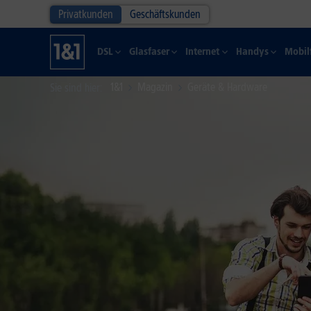
Privatkunden
Geschäftskunden
DSL
Glasfaser
Internet
Handys
Mobil
1&1
Magazin
Geräte & Hardware
Sie sind hier