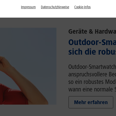
Impressum
Datenschutzhinweise
Cookie-Infos
Geräte & Hardwa
Outdoor-Sma
sich die rob
Outdoor-Smartwatche
anspruchsvollere Be
so ein robustes Mod
wann eine normale S
Mehr erfahren