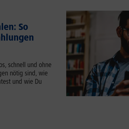
len: So
ahlungen
os, schnell und ohne
en nötig sind, wie
htest und wie Du