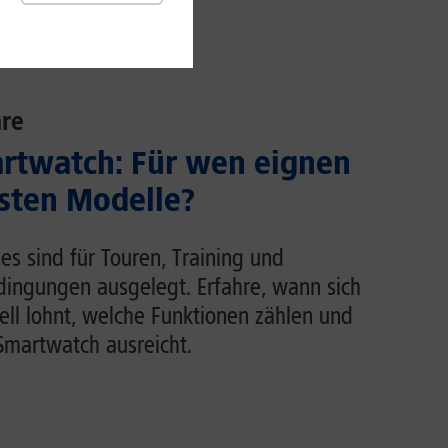
re
rtwatch: Für wen eignen
usten Modelle?
s sind für Touren, Training und
dingungen ausgelegt. Erfahre, wann sich
ell lohnt, welche Funktionen zählen und
martwatch ausreicht.