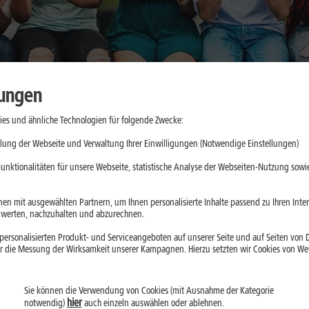
lungen
es und ähnliche Technologien für folgende Zwecke:
o unterstützt
lung der Webseite und Verwaltung Ihrer Einwilligungen (Notwendige Einstellungen)
unktionalitäten für unsere Webseite, statistische Analyse der Webseiten-Nutzung sowie
o und
en mit ausgewählten Partnern, um Ihnen personalisierte Inhalte passend zu Ihren Int
erten, nachzuhalten und abzurechnen.
u Pulsmessung,
ersonalisierten Produkt- und Serviceangeboten auf unserer Seite und auf Seiten von Dr
le sinnvoll nutzt
r die Messung der Wirksamkeit unserer Kampagnen. Hierzu setzten wir Cookies von Werb
ische Beurteilung
Sie können die Verwendung von Cookies (mit Ausnahme der Kategorie
hier
notwendig)
auch einzeln auswählen oder ablehnen.