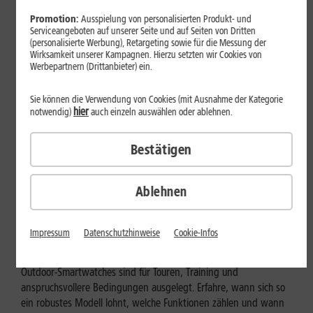
Promotion:
Ausspielung von personalisierten Produkt- und
Serviceangeboten auf unserer Seite und auf Seiten von Dritten
(personalisierte Werbung), Retargeting sowie für die Messung der
Wirksamkeit unserer Kampagnen. Hierzu setzten wir Cookies von
Werbepartnern (Drittanbieter) ein.
Sie können die Verwendung von Cookies (mit Ausnahme der Kategorie
hier
notwendig)
auch einzeln auswählen oder ablehnen.
Bestätigen
Ablehnen
Geräte & Hardware
Outdoor-Smartwatch: Für wen
Impressum
Datenschutzhinweise
Cookie-Infos
eignen sich die robusten Modelle?
Outdoor-Smartwatches sind für Touren, Training und
anspruchsvollere Bedingungen ausgelegt. Erfahre, wann sich so
ein robustes Modell lohnt, welche Funktionen zählen und wann