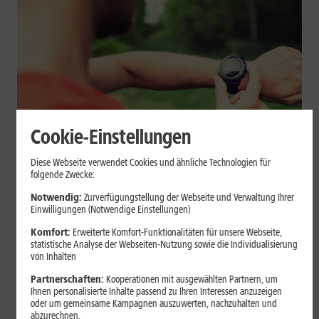
Cookie-Einstellungen
Geräte & Hardware
Diese Webseite verwendet Cookies und ähnliche Technologien für
folgende Zwecke:
Smartwatch beim Sport: So
Notwendig:
Zurverfügungstellung der Webseite und Verwaltung Ihrer
unterstützt sie Dein Training
Einwilligungen (Notwendige Einstellungen)
Komfort:
Erweiterte Komfort-Funktionalitäten für unsere Webseite,
Eine Smartwatch macht Belastung, Tempo und Trainingsablauf
statistische Analyse der Webseiten-Nutzung sowie die Individualisierung
sichtbar. Erfahre, wie Du Pulsmessung, Herzfrequenzzonen, GPS,
von Inhalten
Pace und Intervalle sinnvoll nutzt und warum einzelne Werte
Partnerschaften:
Kooperationen mit ausgewählten Partnern, um
keine medizinische Beurteilung ersetzen.
Ihnen personalisierte Inhalte passend zu Ihren Interessen anzuzeigen
oder um gemeinsame Kampagnen auszuwerten, nachzuhalten und
Mehr erfahren
abzurechnen.