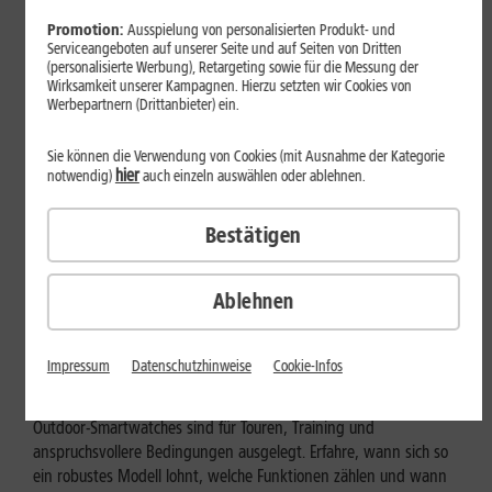
Promotion:
Ausspielung von personalisierten Produkt- und
Serviceangeboten auf unserer Seite und auf Seiten von Dritten
(personalisierte Werbung), Retargeting sowie für die Messung der
Wirksamkeit unserer Kampagnen. Hierzu setzten wir Cookies von
Werbepartnern (Drittanbieter) ein.
Sie können die Verwendung von Cookies (mit Ausnahme der Kategorie
hier
notwendig)
auch einzeln auswählen oder ablehnen.
Bestätigen
Ablehnen
Geräte & Hardware
Outdoor-Smartwatch: Für wen
Impressum
Datenschutzhinweise
Cookie-Infos
eignen sich die robusten Modelle?
Outdoor-Smartwatches sind für Touren, Training und
anspruchsvollere Bedingungen ausgelegt. Erfahre, wann sich so
ein robustes Modell lohnt, welche Funktionen zählen und wann