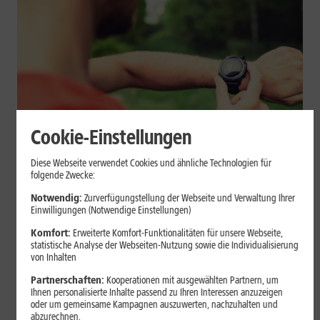
Cookie-Einstellungen
Geräte & Hardware
Diese Webseite verwendet Cookies und ähnliche Technologien für
folgende Zwecke:
Smartwatch beim Sport: So
Notwendig:
Zurverfügungstellung der Webseite und Verwaltung Ihrer
unterstützt sie Dein Training
Einwilligungen (Notwendige Einstellungen)
Komfort:
Erweiterte Komfort-Funktionalitäten für unsere Webseite,
Eine Smartwatch macht Belastung, Tempo und Trainingsablauf
statistische Analyse der Webseiten-Nutzung sowie die Individualisierung
sichtbar. Erfahre, wie Du Pulsmessung, Herzfrequenzzonen, GPS,
von Inhalten
Pace und Intervalle sinnvoll nutzt und warum einzelne Werte
Partnerschaften:
Kooperationen mit ausgewählten Partnern, um
keine medizinische Beurteilung ersetzen.
Ihnen personalisierte Inhalte passend zu Ihren Interessen anzuzeigen
oder um gemeinsame Kampagnen auszuwerten, nachzuhalten und
Mehr erfahren
abzurechnen.