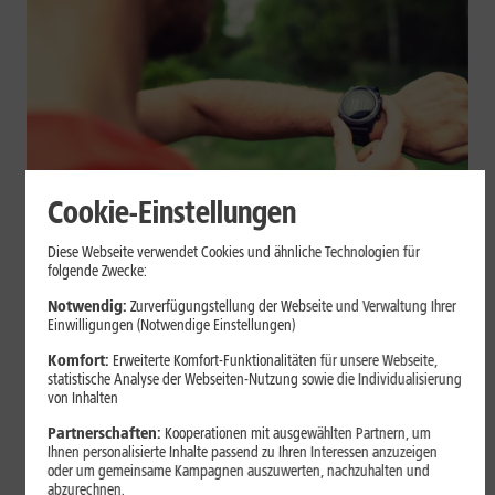
Cookie-Einstellungen
Geräte & Hardware
Diese Webseite verwendet Cookies und ähnliche Technologien für
folgende Zwecke:
Smartwatch beim Sport: So
Notwendig:
Zurverfügungstellung der Webseite und Verwaltung Ihrer
unterstützt sie Dein Training
Einwilligungen (Notwendige Einstellungen)
Komfort:
Erweiterte Komfort-Funktionalitäten für unsere Webseite,
Eine Smartwatch macht Belastung, Tempo und Trainingsablauf
statistische Analyse der Webseiten-Nutzung sowie die Individualisierung
sichtbar. Erfahre, wie Du Pulsmessung, Herzfrequenzzonen, GPS,
von Inhalten
Pace und Intervalle sinnvoll nutzt und warum einzelne Werte
Partnerschaften:
Kooperationen mit ausgewählten Partnern, um
keine medizinische Beurteilung ersetzen.
Ihnen personalisierte Inhalte passend zu Ihren Interessen anzuzeigen
oder um gemeinsame Kampagnen auszuwerten, nachzuhalten und
Mehr erfahren
abzurechnen.