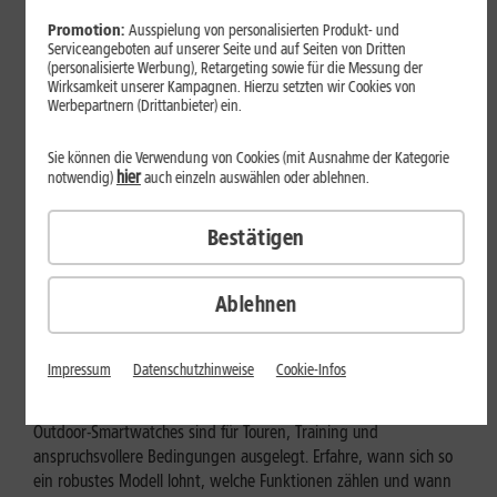
Promotion:
Ausspielung von personalisierten Produkt- und
Serviceangeboten auf unserer Seite und auf Seiten von Dritten
(personalisierte Werbung), Retargeting sowie für die Messung der
Wirksamkeit unserer Kampagnen. Hierzu setzten wir Cookies von
Werbepartnern (Drittanbieter) ein.
Sie können die Verwendung von Cookies (mit Ausnahme der Kategorie
hier
notwendig)
auch einzeln auswählen oder ablehnen.
Bestätigen
Ablehnen
Geräte & Hardware
Outdoor-Smartwatch: Für wen
Impressum
Datenschutzhinweise
Cookie-Infos
eignen sich die robusten Modelle?
Outdoor-Smartwatches sind für Touren, Training und
anspruchsvollere Bedingungen ausgelegt. Erfahre, wann sich so
ein robustes Modell lohnt, welche Funktionen zählen und wann