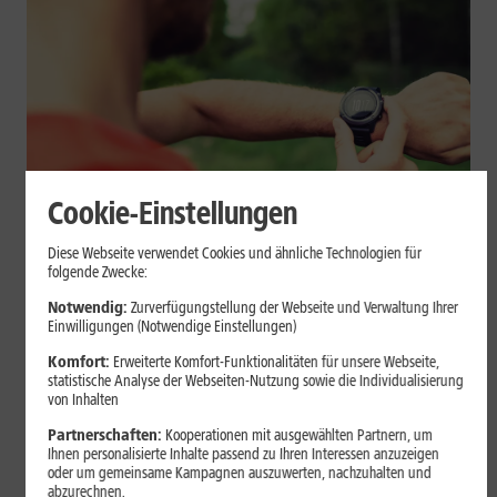
Cookie-Einstellungen
Geräte & Hardware
Diese Webseite verwendet Cookies und ähnliche Technologien für
folgende Zwecke:
Smartwatch beim Sport: So
Notwendig:
Zurverfügungstellung der Webseite und Verwaltung Ihrer
unterstützt sie Dein Training
Einwilligungen (Notwendige Einstellungen)
Komfort:
Erweiterte Komfort-Funktionalitäten für unsere Webseite,
Eine Smartwatch macht Belastung, Tempo und Trainingsablauf
statistische Analyse der Webseiten-Nutzung sowie die Individualisierung
sichtbar. Erfahre, wie Du Pulsmessung, Herzfrequenzzonen, GPS,
von Inhalten
Pace und Intervalle sinnvoll nutzt und warum einzelne Werte
Partnerschaften:
Kooperationen mit ausgewählten Partnern, um
keine medizinische Beurteilung ersetzen.
Ihnen personalisierte Inhalte passend zu Ihren Interessen anzuzeigen
oder um gemeinsame Kampagnen auszuwerten, nachzuhalten und
Mehr erfahren
abzurechnen.