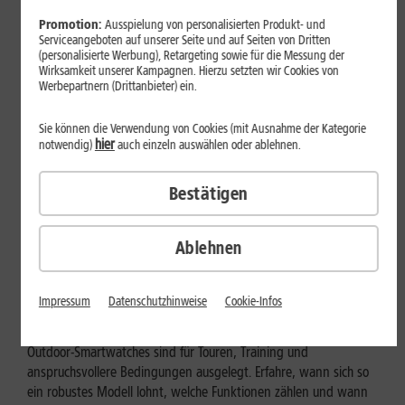
Promotion:
Ausspielung von personalisierten Produkt- und
Serviceangeboten auf unserer Seite und auf Seiten von Dritten
(personalisierte Werbung), Retargeting sowie für die Messung der
Wirksamkeit unserer Kampagnen. Hierzu setzten wir Cookies von
Werbepartnern (Drittanbieter) ein.
Sie können die Verwendung von Cookies (mit Ausnahme der Kategorie
hier
notwendig)
auch einzeln auswählen oder ablehnen.
Bestätigen
Ablehnen
Geräte & Hardware
Outdoor-Smartwatch: Für wen
Impressum
Datenschutzhinweise
Cookie-Infos
eignen sich die robusten Modelle?
Outdoor-Smartwatches sind für Touren, Training und
anspruchsvollere Bedingungen ausgelegt. Erfahre, wann sich so
ein robustes Modell lohnt, welche Funktionen zählen und wann