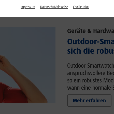
Impressum
Datenschutzhinweise
Cookie-Infos
Geräte & Hardwa
Outdoor-Sma
sich die rob
Outdoor-Smartwatche
anspruchsvollere Be
so ein robustes Mod
wann eine normale S
Mehr erfahren