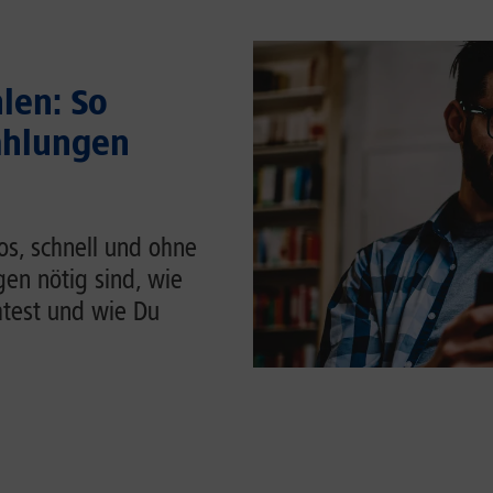
len: So
ahlungen
os, schnell und ohne
en nötig sind, wie
htest und wie Du