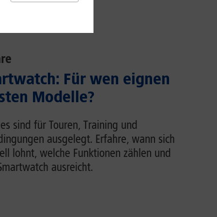
re
rtwatch: Für wen eignen
usten Modelle?
s sind für Touren, Training und
dingungen ausgelegt. Erfahre, wann sich
ell lohnt, welche Funktionen zählen und
martwatch ausreicht.