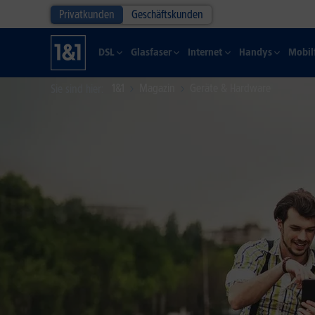
Privatkunden
Geschäftskunden
DSL
Glasfaser
Internet
Handys
Mobil
1&1
Magazin
Geräte & Hardware
Sie sind hier