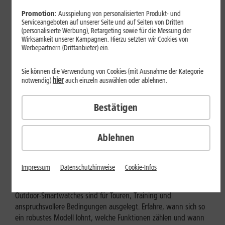
Promotion:
Ausspielung von personalisierten Produkt- und
Serviceangeboten auf unserer Seite und auf Seiten von Dritten
(personalisierte Werbung), Retargeting sowie für die Messung der
Wirksamkeit unserer Kampagnen. Hierzu setzten wir Cookies von
Werbepartnern (Drittanbieter) ein.
Sie können die Verwendung von Cookies (mit Ausnahme der Kategorie
hier
notwendig)
auch einzeln auswählen oder ablehnen.
Bestätigen
Ablehnen
Geräte & Hardware
Outdoor-Smartwatch: Für wen
Impressum
Datenschutzhinweise
Cookie-Infos
eignen sich die robusten Modelle?
Outdoor-Smartwatches sind für Touren, Training und
anspruchsvollere Bedingungen ausgelegt. Erfahre, wann sich so
ein robustes Modell lohnt, welche Funktionen zählen und wann