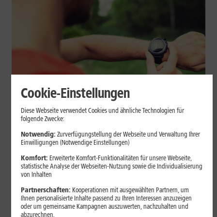
Cookie-Einstellungen
Geräte & Hardware
Diese Webseite verwendet Cookies und ähnliche Technologien für
folgende Zwecke:
Smartwatch beim Sport: So
Notwendig:
Zurverfügungstellung der Webseite und Verwaltung Ihrer
unterstützt sie Dein Training
Einwilligungen (Notwendige Einstellungen)
Komfort:
Erweiterte Komfort-Funktionalitäten für unsere Webseite,
Eine Smartwatch macht Belastung, Tempo und Trainingsablauf
statistische Analyse der Webseiten-Nutzung sowie die Individualisierung
sichtbar. Erfahre, wie Du Pulsmessung, Herzfrequenzzonen, GPS,
von Inhalten
Pace und Intervalle sinnvoll nutzt und warum einzelne Werte
Partnerschaften:
Kooperationen mit ausgewählten Partnern, um
keine medizinische Beurteilung ersetzen.
Ihnen personalisierte Inhalte passend zu Ihren Interessen anzuzeigen
oder um gemeinsame Kampagnen auszuwerten, nachzuhalten und
Mehr erfahren
abzurechnen.