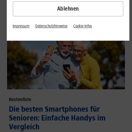
großem Akku und hoher Energieeffizienz.
Ablehnen
Mehr erfahren
Impressum
Datenschutzhinweise
Cookie-Infos
Bestenliste
Die besten Smartphones für
Senioren: Einfache Handys im
Vergleich