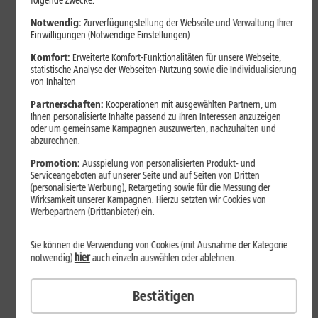
folgende Zwecke:
Notwendig:
Zurverfügungstellung der Webseite und Verwaltung Ihrer
Einwilligungen (Notwendige Einstellungen)
Komfort:
Erweiterte Komfort-Funktionalitäten für unsere Webseite,
statistische Analyse der Webseiten-Nutzung sowie die Individualisierung
von Inhalten
Partnerschaften:
Kooperationen mit ausgewählten Partnern, um
Ihnen personalisierte Inhalte passend zu Ihren Interessen anzuzeigen
oder um gemeinsame Kampagnen auszuwerten, nachzuhalten und
abzurechnen.
Bestenliste
Promotion:
Ausspielung von personalisierten Produkt- und
Serviceangeboten auf unserer Seite und auf Seiten von Dritten
Smartphones mit langer
(personalisierte Werbung), Retargeting sowie für die Messung der
Akkulaufzeit 2026: Diese Modelle
Wirksamkeit unserer Kampagnen. Hierzu setzten wir Cookies von
Werbepartnern (Drittanbieter) ein.
halten im Alltag besonders lange
durch
Sie können die Verwendung von Cookies (mit Ausnahme der Kategorie
hier
notwendig)
auch einzeln auswählen oder ablehnen.
Smartphones mit langer Akkulaufzeit sind 2026 gefragter denn
Bestätigen
je. Der Artikel zeigt Modelle, die besonders lange durchhalten,
erklärt die wichtigsten Einflussfaktoren und vergleicht Geräte mit