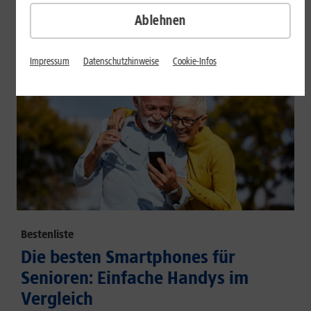
großem Akku und hoher Energieeffizienz.
Ablehnen
Mehr erfahren
Impressum
Datenschutzhinweise
Cookie-Infos
Bestenliste
Die besten Smartphones für
Senioren: Einfache Handys im
Vergleich