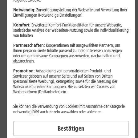
folgende Zwecke:
Notwendig:
Zurverfügungstellung der Webseite und Verwaltung Ihrer
Einwilligungen (Notwendige Einstellungen)
Komfort:
Erweiterte Komfort-Funktionalitäten für unsere Webseite,
statistische Analyse der Webseiten-Nutzung sowie die Individualisierung
von Inhalten
Partnerschaften:
Kooperationen mit ausgewählten Partnern, um
Ihnen personalisierte Inhalte passend zu Ihren Interessen anzuzeigen
oder um gemeinsame Kampagnen auszuwerten, nachzuhalten und
abzurechnen.
Bestenliste
Promotion:
Ausspielung von personalisierten Produkt- und
Serviceangeboten auf unserer Seite und auf Seiten von Dritten
Smartphones mit langer
(personalisierte Werbung), Retargeting sowie für die Messung der
Akkulaufzeit 2026: Diese Modelle
Wirksamkeit unserer Kampagnen. Hierzu setzten wir Cookies von
Werbepartnern (Drittanbieter) ein.
halten im Alltag besonders lange
durch
Sie können die Verwendung von Cookies (mit Ausnahme der Kategorie
hier
notwendig)
auch einzeln auswählen oder ablehnen.
Smartphones mit langer Akkulaufzeit sind 2026 gefragter denn
Bestätigen
je. Der Artikel zeigt Modelle, die besonders lange durchhalten,
erklärt die wichtigsten Einflussfaktoren und vergleicht Geräte mit