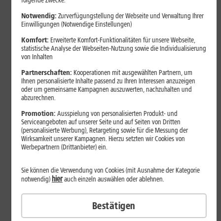
folgende Zwecke:
Notwendig:
Zurverfügungstellung der Webseite und Verwaltung Ihrer
Einwilligungen (Notwendige Einstellungen)
Komfort:
Erweiterte Komfort-Funktionalitäten für unsere Webseite,
statistische Analyse der Webseiten-Nutzung sowie die Individualisierung
von Inhalten
Partnerschaften:
Kooperationen mit ausgewählten Partnern, um
Ihnen personalisierte Inhalte passend zu Ihren Interessen anzuzeigen
oder um gemeinsame Kampagnen auszuwerten, nachzuhalten und
abzurechnen.
Bestenliste
Promotion:
Ausspielung von personalisierten Produkt- und
Serviceangeboten auf unserer Seite und auf Seiten von Dritten
Smartphones mit langer
(personalisierte Werbung), Retargeting sowie für die Messung der
Akkulaufzeit 2026: Diese Modelle
Wirksamkeit unserer Kampagnen. Hierzu setzten wir Cookies von
Werbepartnern (Drittanbieter) ein.
halten im Alltag besonders lange
durch
Sie können die Verwendung von Cookies (mit Ausnahme der Kategorie
hier
notwendig)
auch einzeln auswählen oder ablehnen.
Smartphones mit langer Akkulaufzeit sind 2026 gefragter denn
Bestätigen
je. Der Artikel zeigt Modelle, die besonders lange durchhalten,
erklärt die wichtigsten Einflussfaktoren und vergleicht Geräte mit