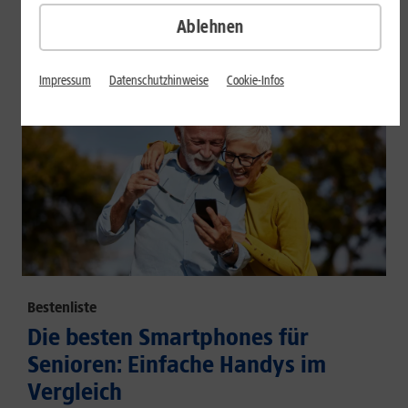
großem Akku und hoher Energieeffizienz.
Ablehnen
Mehr erfahren
Impressum
Datenschutzhinweise
Cookie-Infos
Bestenliste
Die besten Smartphones für
Senioren: Einfache Handys im
Vergleich