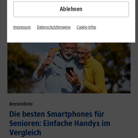
großem Akku und hoher Energieeffizienz.
Ablehnen
Mehr erfahren
Impressum
Datenschutzhinweise
Cookie-Infos
Bestenliste
Die besten Smartphones für
Senioren: Einfache Handys im
Vergleich