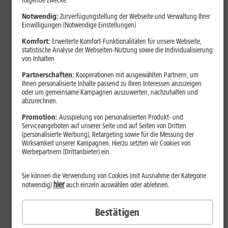
folgende Zwecke:
Notwendig:
Zurverfügungstellung der Webseite und Verwaltung Ihrer
Einwilligungen (Notwendige Einstellungen)
Komfort:
Erweiterte Komfort-Funktionalitäten für unsere Webseite,
statistische Analyse der Webseiten-Nutzung sowie die Individualisierung
von Inhalten
Partnerschaften:
Kooperationen mit ausgewählten Partnern, um
Ihnen personalisierte Inhalte passend zu Ihren Interessen anzuzeigen
oder um gemeinsame Kampagnen auszuwerten, nachzuhalten und
abzurechnen.
Bestenliste
Promotion:
Ausspielung von personalisierten Produkt- und
Serviceangeboten auf unserer Seite und auf Seiten von Dritten
Smartphones mit langer
(personalisierte Werbung), Retargeting sowie für die Messung der
Akkulaufzeit 2026: Diese Modelle
Wirksamkeit unserer Kampagnen. Hierzu setzten wir Cookies von
Werbepartnern (Drittanbieter) ein.
halten im Alltag besonders lange
durch
Sie können die Verwendung von Cookies (mit Ausnahme der Kategorie
hier
notwendig)
auch einzeln auswählen oder ablehnen.
Smartphones mit langer Akkulaufzeit sind 2026 gefragter denn
Bestätigen
je. Der Artikel zeigt Modelle, die besonders lange durchhalten,
erklärt die wichtigsten Einflussfaktoren und vergleicht Geräte mit