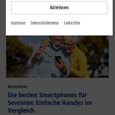
großem Akku und hoher Energieeffizienz.
Ablehnen
Mehr erfahren
Impressum
Datenschutzhinweise
Cookie-Infos
Bestenliste
Die besten Smartphones für
Senioren: Einfache Handys im
Vergleich