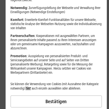
folgende Zwecke:
Notwendig:
Zurverfügungstellung der Webseite und Verwaltung Ihrer
Einwilligungen (Notwendige Einstellungen)
Komfort:
Erweiterte Komfort-Funktionalitäten für unsere Webseite,
statistische Analyse der Webseiten-Nutzung sowie die Individualisierung
von Inhalten
Partnerschaften:
Kooperationen mit ausgewählten Partnern, um
Ihnen personalisierte Inhalte passend zu Ihren Interessen anzuzeigen
oder um gemeinsame Kampagnen auszuwerten, nachzuhalten und
abzurechnen.
Bestenliste
Promotion:
Ausspielung von personalisierten Produkt- und
Serviceangeboten auf unserer Seite und auf Seiten von Dritten
Smartphones mit langer
(personalisierte Werbung), Retargeting sowie für die Messung der
Akkulaufzeit 2026: Diese Modelle
Wirksamkeit unserer Kampagnen. Hierzu setzten wir Cookies von
Werbepartnern (Drittanbieter) ein.
halten im Alltag besonders lange
durch
Sie können die Verwendung von Cookies (mit Ausnahme der Kategorie
hier
notwendig)
auch einzeln auswählen oder ablehnen.
Smartphones mit langer Akkulaufzeit sind 2026 gefragter denn
Bestätigen
je. Der Artikel zeigt Modelle, die besonders lange durchhalten,
erklärt die wichtigsten Einflussfaktoren und vergleicht Geräte mit