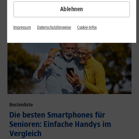
großem Akku und hoher Energieeffizienz.
Ablehnen
Mehr erfahren
Impressum
Datenschutzhinweise
Cookie-Infos
Bestenliste
Die besten Smartphones für
Senioren: Einfache Handys im
Vergleich