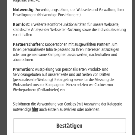
folgende Zwecke:
Notwendig:
Zurverfügungstellung der Webseite und Verwaltung Ihrer
Einwilligungen (Notwendige Einstellungen)
Komfort:
Erweiterte Komfort-Funktionalitäten für unsere Webseite,
statistische Analyse der Webseiten-Nutzung sowie die Individualisierung
von Inhalten
Partnerschaften:
Kooperationen mit ausgewählten Partnern, um
Ihnen personalisierte Inhalte passend zu Ihren Interessen anzuzeigen
oder um gemeinsame Kampagnen auszuwerten, nachzuhalten und
abzurechnen.
Bestenliste
Promotion:
Ausspielung von personalisierten Produkt- und
Serviceangeboten auf unserer Seite und auf Seiten von Dritten
Smartphones mit langer
(personalisierte Werbung), Retargeting sowie für die Messung der
Akkulaufzeit 2026: Diese Modelle
Wirksamkeit unserer Kampagnen. Hierzu setzten wir Cookies von
Werbepartnern (Drittanbieter) ein.
halten im Alltag besonders lange
durch
Sie können die Verwendung von Cookies (mit Ausnahme der Kategorie
hier
notwendig)
auch einzeln auswählen oder ablehnen.
Smartphones mit langer Akkulaufzeit sind 2026 gefragter denn
Bestätigen
je. Der Artikel zeigt Modelle, die besonders lange durchhalten,
erklärt die wichtigsten Einflussfaktoren und vergleicht Geräte mit