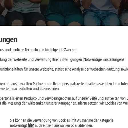
lungen
es und ähnliche Technologien für folgende Zwecke:
kkulaufzeit
lung der Webseite und Verwaltung Ihrer Einwilligungen (Notwendige Einstellungen)
n im Alltag
unktionalitäten für unsere Webseite, statistische Analyse der Webseiten-Nutzung sowie
en mit ausgewählten Partnern, um Ihnen personalisierte Inhalte passend zu Ihren Int
erten, nachzuhalten und abzurechnen.
d 2026 gefragter
ersonalisierten Produkt- und Serviceangeboten auf unserer Seite und auf Seiten von Dr
esonders lange
r die Messung der Wirksamkeit unserer Kampagnen. Hierzu setzten wir Cookies von Werb
lussfaktoren und
hoher
Sie können die Verwendung von Cookies (mit Ausnahme der Kategorie
hier
notwendig)
auch einzeln auswählen oder ablehnen.