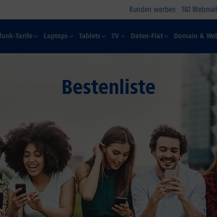
Kunden werben
1&1 Webmail
funk-Tarife
Laptops
Tablets
TV
Daten-Flat
Domain & Web
Bestenliste