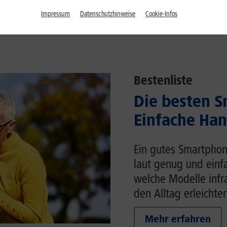
Impressum
Datenschutzhinweise
Cookie-Infos
Bestenliste
Die besten S
Einfache Han
Ein gutes Smartphon
laut genug und einfa
welche Modelle inf
den Alltag erleichter
Mehr erfahren