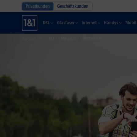
Privatkunden
Geschäftskunden
DSL
Glasfaser
Internet
Handys
Mobil
1&1
Magazin
Bestenliste
Sie sind hier