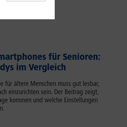
martphones für Senioren:
dys im Vergleich
e für ältere Menschen muss gut lesbar,
ch einzurichten sein. Der Beitrag zeigt,
rage kommen und welche Einstellungen
n.