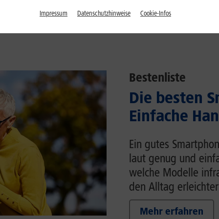
Impressum
Datenschutzhinweise
Cookie-Infos
Bestenliste
Die besten S
Einfache Han
Ein gutes Smartphon
laut genug und einfa
welche Modelle inf
den Alltag erleichter
Mehr erfahren