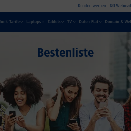
Kunden werben
1&1 Webmail
funk-Tarife
Laptops
Tablets
TV
Daten-Flat
Domain & Web
Bestenliste