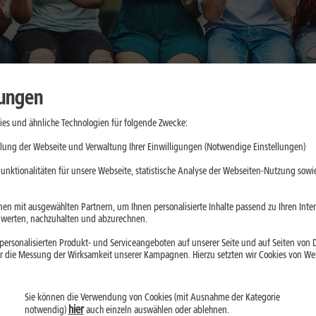
lungen
es und ähnliche Technologien für folgende Zwecke:
kkulaufzeit
lung der Webseite und Verwaltung Ihrer Einwilligungen (Notwendige Einstellungen)
n im Alltag
unktionalitäten für unsere Webseite, statistische Analyse der Webseiten-Nutzung sowie
en mit ausgewählten Partnern, um Ihnen personalisierte Inhalte passend zu Ihren Int
erten, nachzuhalten und abzurechnen.
d 2026 gefragter
ersonalisierten Produkt- und Serviceangeboten auf unserer Seite und auf Seiten von Dr
esonders lange
r die Messung der Wirksamkeit unserer Kampagnen. Hierzu setzten wir Cookies von Werb
lussfaktoren und
hoher
Sie können die Verwendung von Cookies (mit Ausnahme der Kategorie
hier
notwendig)
auch einzeln auswählen oder ablehnen.