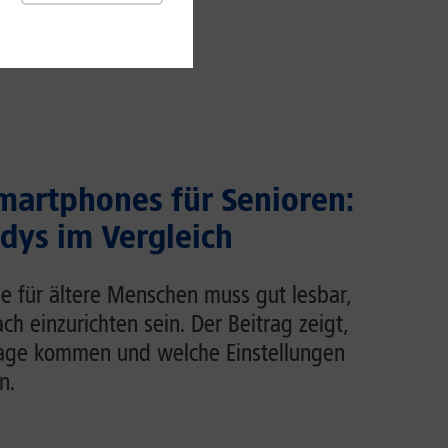
martphones für Senioren:
dys im Vergleich
e für ältere Menschen muss gut lesbar,
ch einzurichten sein. Der Beitrag zeigt,
rage kommen und welche Einstellungen
n.