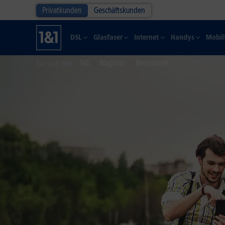
Privatkunden
Geschäftskunden
DSL
Glasfaser
Internet
Handys
Mobil
1&1
Magazin
Bestenliste
Sie sind hier