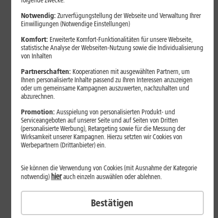
folgende Zwecke:
Notwendig:
Zurverfügungstellung der Webseite und Verwaltung Ihrer
Einwilligungen (Notwendige Einstellungen)
Komfort:
Erweiterte Komfort-Funktionalitäten für unsere Webseite,
statistische Analyse der Webseiten-Nutzung sowie die Individualisierung
von Inhalten
Partnerschaften:
Kooperationen mit ausgewählten Partnern, um
Ihnen personalisierte Inhalte passend zu Ihren Interessen anzuzeigen
oder um gemeinsame Kampagnen auszuwerten, nachzuhalten und
abzurechnen.
Bestenliste
Promotion:
Ausspielung von personalisierten Produkt- und
Serviceangeboten auf unserer Seite und auf Seiten von Dritten
Smartphones mit langer
(personalisierte Werbung), Retargeting sowie für die Messung der
Akkulaufzeit 2026: Diese Modelle
Wirksamkeit unserer Kampagnen. Hierzu setzten wir Cookies von
Werbepartnern (Drittanbieter) ein.
halten im Alltag besonders lange
durch
Sie können die Verwendung von Cookies (mit Ausnahme der Kategorie
hier
notwendig)
auch einzeln auswählen oder ablehnen.
Smartphones mit langer Akkulaufzeit sind 2026 gefragter denn
Bestätigen
je. Der Artikel zeigt Modelle, die besonders lange durchhalten,
erklärt die wichtigsten Einflussfaktoren und vergleicht Geräte mit