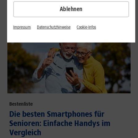
großem Akku und hoher Energieeffizienz.
Ablehnen
Mehr erfahren
Impressum
Datenschutzhinweise
Cookie-Infos
Bestenliste
Die besten Smartphones für
Senioren: Einfache Handys im
Vergleich