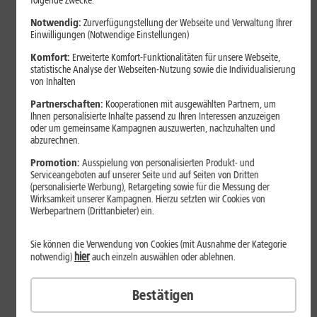
folgende Zwecke:
Notwendig:
Zurverfügungstellung der Webseite und Verwaltung Ihrer
Einwilligungen (Notwendige Einstellungen)
Komfort:
Erweiterte Komfort-Funktionalitäten für unsere Webseite,
statistische Analyse der Webseiten-Nutzung sowie die Individualisierung
von Inhalten
Partnerschaften:
Kooperationen mit ausgewählten Partnern, um
Ihnen personalisierte Inhalte passend zu Ihren Interessen anzuzeigen
oder um gemeinsame Kampagnen auszuwerten, nachzuhalten und
abzurechnen.
Bestenliste
Promotion:
Ausspielung von personalisierten Produkt- und
Serviceangeboten auf unserer Seite und auf Seiten von Dritten
Smartphones mit langer
(personalisierte Werbung), Retargeting sowie für die Messung der
Akkulaufzeit 2026: Diese Modelle
Wirksamkeit unserer Kampagnen. Hierzu setzten wir Cookies von
Werbepartnern (Drittanbieter) ein.
halten im Alltag besonders lange
durch
Sie können die Verwendung von Cookies (mit Ausnahme der Kategorie
hier
notwendig)
auch einzeln auswählen oder ablehnen.
Smartphones mit langer Akkulaufzeit sind 2026 gefragter denn
Bestätigen
je. Der Artikel zeigt Modelle, die besonders lange durchhalten,
erklärt die wichtigsten Einflussfaktoren und vergleicht Geräte mit