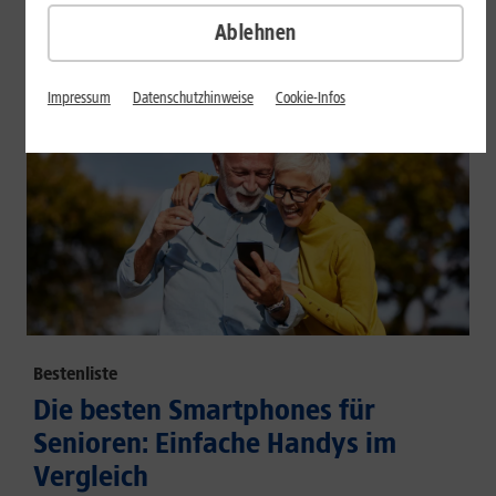
großem Akku und hoher Energieeffizienz.
Ablehnen
Mehr erfahren
Impressum
Datenschutzhinweise
Cookie-Infos
Bestenliste
Die besten Smartphones für
Senioren: Einfache Handys im
Vergleich