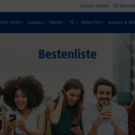
Kunden werben
1&1 Webmail
funk-Tarife
Laptops
Tablets
TV
Daten-Flat
Domain & Web
Bestenliste