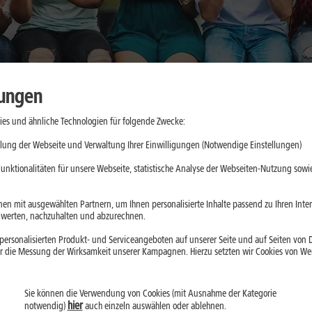
lungen
es und ähnliche Technologien für folgende Zwecke:
kkulaufzeit
lung der Webseite und Verwaltung Ihrer Einwilligungen (Notwendige Einstellungen)
n im Alltag
unktionalitäten für unsere Webseite, statistische Analyse der Webseiten-Nutzung sowie
en mit ausgewählten Partnern, um Ihnen personalisierte Inhalte passend zu Ihren Int
erten, nachzuhalten und abzurechnen.
d 2026 gefragter
ersonalisierten Produkt- und Serviceangeboten auf unserer Seite und auf Seiten von Dr
esonders lange
r die Messung der Wirksamkeit unserer Kampagnen. Hierzu setzten wir Cookies von Werb
lussfaktoren und
hoher
Sie können die Verwendung von Cookies (mit Ausnahme der Kategorie
hier
notwendig)
auch einzeln auswählen oder ablehnen.