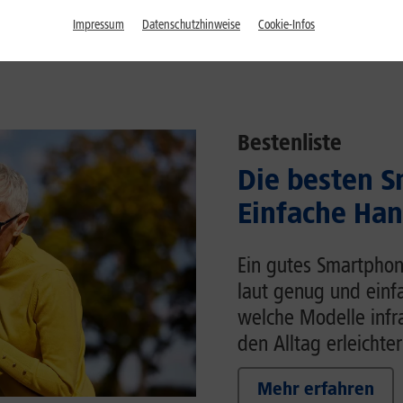
Impressum
Datenschutzhinweise
Cookie-Infos
Bestenliste
Die besten S
Einfache Han
Ein gutes Smartphon
laut genug und einfa
welche Modelle inf
den Alltag erleichter
Mehr erfahren