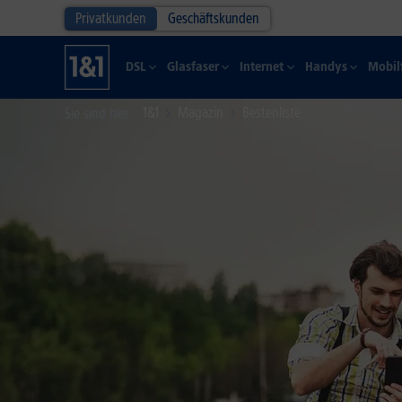
Privatkunden
Geschäftskunden
DSL
Glasfaser
Internet
Handys
Mobil
1&1
Magazin
Bestenliste
Sie sind hier