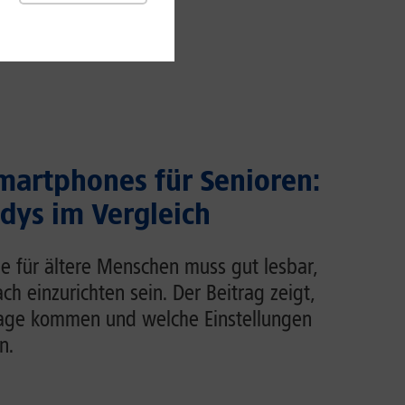
martphones für Senioren:
dys im Vergleich
e für ältere Menschen muss gut lesbar,
ch einzurichten sein. Der Beitrag zeigt,
rage kommen und welche Einstellungen
n.