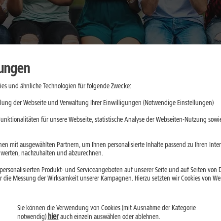
lungen
es und ähnliche Technologien für folgende Zwecke:
kkulaufzeit
lung der Webseite und Verwaltung Ihrer Einwilligungen (Notwendige Einstellungen)
n im Alltag
unktionalitäten für unsere Webseite, statistische Analyse der Webseiten-Nutzung sowie
en mit ausgewählten Partnern, um Ihnen personalisierte Inhalte passend zu Ihren Int
erten, nachzuhalten und abzurechnen.
d 2026 gefragter
ersonalisierten Produkt- und Serviceangeboten auf unserer Seite und auf Seiten von Dr
esonders lange
r die Messung der Wirksamkeit unserer Kampagnen. Hierzu setzten wir Cookies von Werb
lussfaktoren und
hoher
Sie können die Verwendung von Cookies (mit Ausnahme der Kategorie
hier
notwendig)
auch einzeln auswählen oder ablehnen.