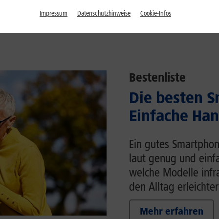
Impressum
Datenschutzhinweise
Cookie-Infos
Bestenliste
Die besten S
Einfache Han
Ein gutes Smartphon
laut genug und einfa
welche Modelle inf
den Alltag erleichter
Mehr erfahren