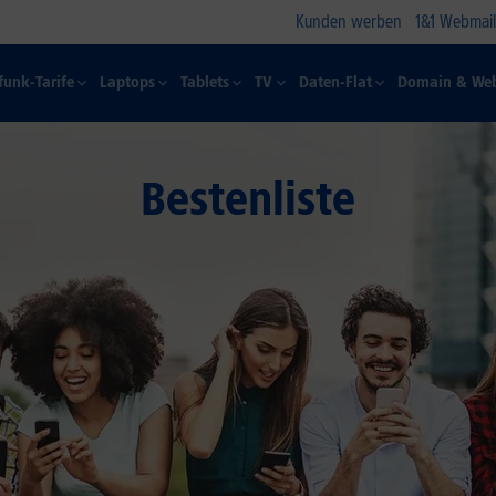
Kunden werben
1&1 Webmail
funk-Tarife
Laptops
Tablets
TV
Daten-Flat
Domain & Web
Bestenliste