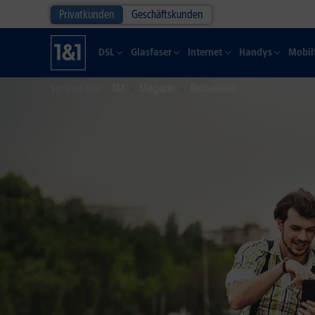
Privatkunden
Geschäftskunden
DSL
Glasfaser
Internet
Handys
Mobil
1&1
Magazin
Bestenliste
Sie sind hier