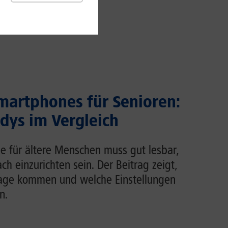
martphones für Senioren:
dys im Vergleich
e für ältere Menschen muss gut lesbar,
ch einzurichten sein. Der Beitrag zeigt,
rage kommen und welche Einstellungen
n.