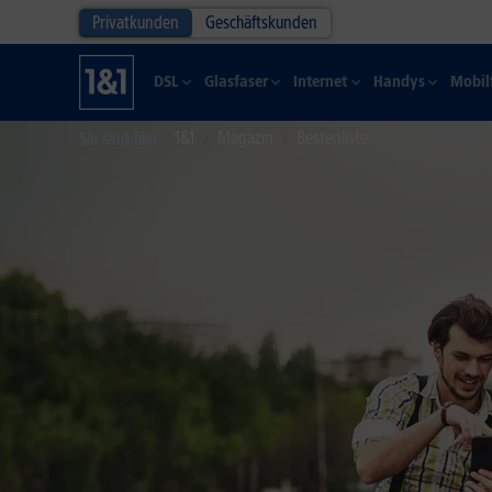
Privatkunden
Geschäftskunden
DSL
Glasfaser
Internet
Handys
Mobil
1&1
Magazin
Bestenliste
Sie sind hier