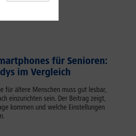
martphones für Senioren:
dys im Vergleich
e für ältere Menschen muss gut lesbar,
ch einzurichten sein. Der Beitrag zeigt,
rage kommen und welche Einstellungen
n.