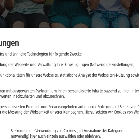
lungen
es und ähnliche Technologien für folgende Zwecke:
kkulaufzeit
lung der Webseite und Verwaltung Ihrer Einwilligungen (Notwendige Einstellungen)
n im Alltag
unktionalitäten für unsere Webseite, statistische Analyse der Webseiten-Nutzung sowie
en mit ausgewählten Partnern, um Ihnen personalisierte Inhalte passend zu Ihren Int
erten, nachzuhalten und abzurechnen.
d 2026 gefragter
ersonalisierten Produkt- und Serviceangeboten auf unserer Seite und auf Seiten von Dr
esonders lange
r die Messung der Wirksamkeit unserer Kampagnen. Hierzu setzten wir Cookies von Werb
lussfaktoren und
hoher
Sie können die Verwendung von Cookies (mit Ausnahme der Kategorie
hier
notwendig)
auch einzeln auswählen oder ablehnen.