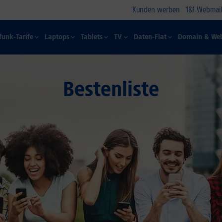
Kunden werben
1&1 Webmail
funk-Tarife
Laptops
Tablets
TV
Daten-Flat
Domain & Web
Bestenliste