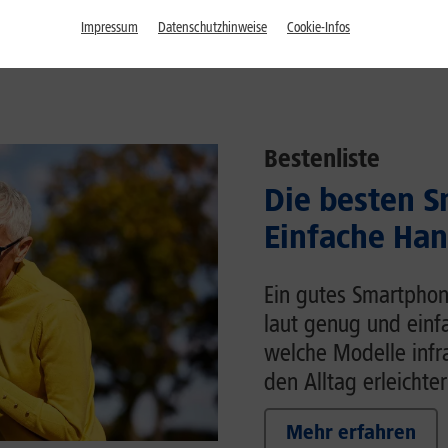
Impressum
Datenschutzhinweise
Cookie-Infos
Bestenliste
Die besten S
Einfache Han
Ein gutes Smartphon
laut genug und einfa
welche Modelle inf
den Alltag erleichter
Mehr erfahren