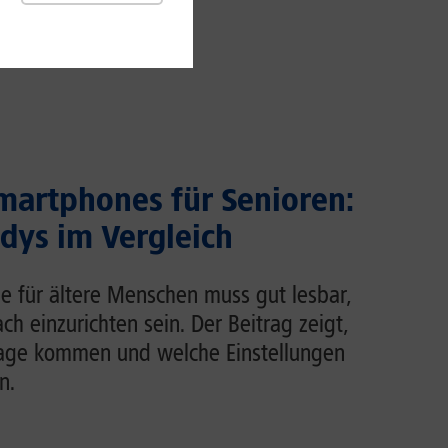
martphones für Senioren:
dys im Vergleich
e für ältere Menschen muss gut lesbar,
ch einzurichten sein. Der Beitrag zeigt,
rage kommen und welche Einstellungen
n.