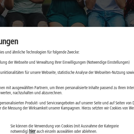
lungen
es und ähnliche Technologien für folgende Zwecke:
kkulaufzeit
lung der Webseite und Verwaltung Ihrer Einwilligungen (Notwendige Einstellungen)
n im Alltag
unktionalitäten für unsere Webseite, statistische Analyse der Webseiten-Nutzung sowie
en mit ausgewählten Partnern, um Ihnen personalisierte Inhalte passend zu Ihren Int
erten, nachzuhalten und abzurechnen.
d 2026 gefragter
ersonalisierten Produkt- und Serviceangeboten auf unserer Seite und auf Seiten von Dr
esonders lange
r die Messung der Wirksamkeit unserer Kampagnen. Hierzu setzten wir Cookies von Werb
lussfaktoren und
hoher
Sie können die Verwendung von Cookies (mit Ausnahme der Kategorie
hier
notwendig)
auch einzeln auswählen oder ablehnen.