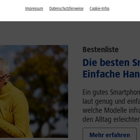
Impressum
Datenschutzhinweise
Cookie-Infos
Bestenliste
Die besten S
Einfache Han
Ein gutes Smartphon
laut genug und einfa
welche Modelle inf
den Alltag erleichter
Mehr erfahren