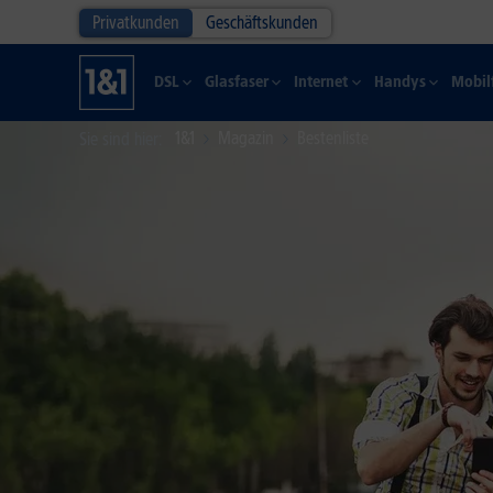
Privatkunden
Geschäftskunden
DSL
Glasfaser
Internet
Handys
Mobil
1&1
Magazin
Bestenliste
Sie sind hier