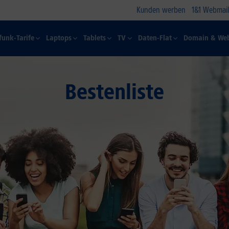
Kunden werben
1&1 Webmail
funk-Tarife
Laptops
Tablets
TV
Daten-Flat
Domain & Web
Bestenliste