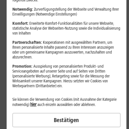
folgende Zwecke:
Notwendig:
Zurverfügungstellung der Webseite und Verwaltung Ihrer
Einwilligungen (Notwendige Einstellungen)
Komfort:
Erweiterte Komfort-Funktionalitäten für unsere Webseite,
statistische Analyse der Webseiten-Nutzung sowie die Individualisierung
von Inhalten
Partnerschaften:
Kooperationen mit ausgewählten Partnern, um
Ihnen personalisierte Inhalte passend zu Ihren Interessen anzuzeigen
oder um gemeinsame Kampagnen auszuwerten, nachzuhalten und
abzurechnen.
Bestenliste
Promotion:
Ausspielung von personalisierten Produkt- und
Serviceangeboten auf unserer Seite und auf Seiten von Dritten
Smartphones mit langer
(personalisierte Werbung), Retargeting sowie für die Messung der
Akkulaufzeit 2026: Diese Modelle
Wirksamkeit unserer Kampagnen. Hierzu setzten wir Cookies von
Werbepartnern (Drittanbieter) ein.
halten im Alltag besonders lange
durch
Sie können die Verwendung von Cookies (mit Ausnahme der Kategorie
hier
notwendig)
auch einzeln auswählen oder ablehnen.
Smartphones mit langer Akkulaufzeit sind 2026 gefragter denn
Bestätigen
je. Der Artikel zeigt Modelle, die besonders lange durchhalten,
erklärt die wichtigsten Einflussfaktoren und vergleicht Geräte mit