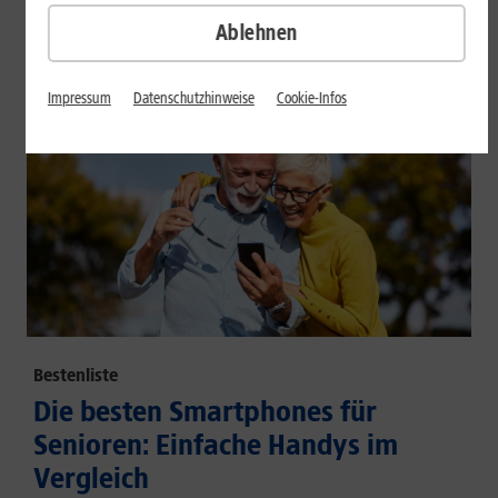
großem Akku und hoher Energieeffizienz.
Ablehnen
Mehr erfahren
Impressum
Datenschutzhinweise
Cookie-Infos
Bestenliste
Die besten Smartphones für
Senioren: Einfache Handys im
Vergleich