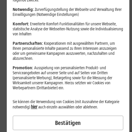
folgende Zwecke:
Notwendig:
Zurverfügungstellung der Webseite und Verwaltung Ihrer
Einwilligungen (Notwendige Einstellungen)
Komfort:
Erweiterte Komfort-Funktionalitäten für unsere Webseite,
statistische Analyse der Webseiten-Nutzung sowie die Individualisierung
von Inhalten
Partnerschaften:
Kooperationen mit ausgewählten Partnern, um
Ihnen personalisierte Inhalte passend zu Ihren Interessen anzuzeigen
oder um gemeinsame Kampagnen auszuwerten, nachzuhalten und
abzurechnen.
Bestenliste
Promotion:
Ausspielung von personalisierten Produkt- und
Serviceangeboten auf unserer Seite und auf Seiten von Dritten
Smartphones mit langer
(personalisierte Werbung), Retargeting sowie für die Messung der
Akkulaufzeit 2026: Diese Modelle
Wirksamkeit unserer Kampagnen. Hierzu setzten wir Cookies von
Werbepartnern (Drittanbieter) ein.
halten im Alltag besonders lange
durch
Sie können die Verwendung von Cookies (mit Ausnahme der Kategorie
hier
notwendig)
auch einzeln auswählen oder ablehnen.
Smartphones mit langer Akkulaufzeit sind 2026 gefragter denn
Bestätigen
je. Der Artikel zeigt Modelle, die besonders lange durchhalten,
erklärt die wichtigsten Einflussfaktoren und vergleicht Geräte mit