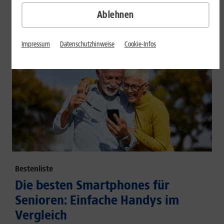
großem Akku und hoher Energieeffizienz.
Ablehnen
Mehr erfahren
Impressum
Datenschutzhinweise
Cookie-Infos
Bestenliste
Die besten Smartphones für
Senioren: Einfache Handys im
Vergleich