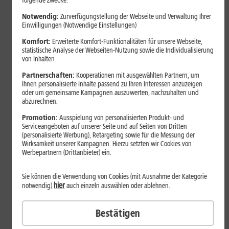
folgende Zwecke:
Notwendig:
Zurverfügungstellung der Webseite und Verwaltung Ihrer
Einwilligungen (Notwendige Einstellungen)
Komfort:
Erweiterte Komfort-Funktionalitäten für unsere Webseite,
statistische Analyse der Webseiten-Nutzung sowie die Individualisierung
von Inhalten
Partnerschaften:
Kooperationen mit ausgewählten Partnern, um
Ihnen personalisierte Inhalte passend zu Ihren Interessen anzuzeigen
oder um gemeinsame Kampagnen auszuwerten, nachzuhalten und
abzurechnen.
Bestenliste
Promotion:
Ausspielung von personalisierten Produkt- und
Serviceangeboten auf unserer Seite und auf Seiten von Dritten
Smartphones mit langer
(personalisierte Werbung), Retargeting sowie für die Messung der
Akkulaufzeit 2026: Diese Modelle
Wirksamkeit unserer Kampagnen. Hierzu setzten wir Cookies von
Werbepartnern (Drittanbieter) ein.
halten im Alltag besonders lange
durch
Sie können die Verwendung von Cookies (mit Ausnahme der Kategorie
hier
notwendig)
auch einzeln auswählen oder ablehnen.
Smartphones mit langer Akkulaufzeit sind 2026 gefragter denn
Bestätigen
je. Der Artikel zeigt Modelle, die besonders lange durchhalten,
erklärt die wichtigsten Einflussfaktoren und vergleicht Geräte mit