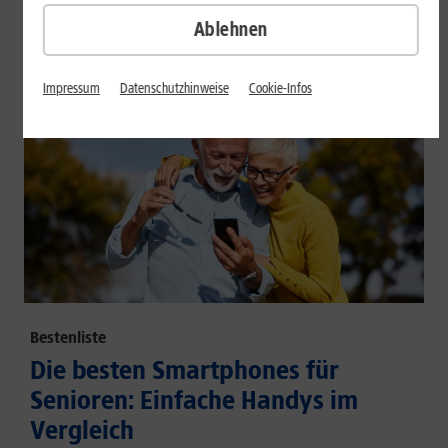
großem Akku und hoher Energieeffizienz.
Ablehnen
Mehr erfahren
Impressum
Datenschutzhinweise
Cookie-Infos
Bestenliste
Die besten Smartphones für
Senioren: Einfache Handys im
Vergleich