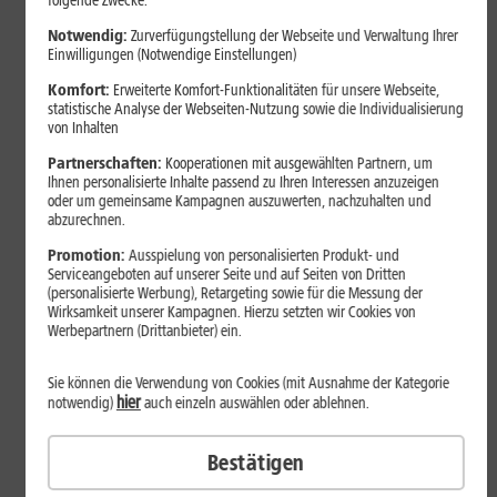
folgende Zwecke:
Notwendig:
Zurverfügungstellung der Webseite und Verwaltung Ihrer
Einwilligungen (Notwendige Einstellungen)
Komfort:
Erweiterte Komfort-Funktionalitäten für unsere Webseite,
statistische Analyse der Webseiten-Nutzung sowie die Individualisierung
von Inhalten
Partnerschaften:
Kooperationen mit ausgewählten Partnern, um
Ihnen personalisierte Inhalte passend zu Ihren Interessen anzuzeigen
oder um gemeinsame Kampagnen auszuwerten, nachzuhalten und
abzurechnen.
Bestenliste
Promotion:
Ausspielung von personalisierten Produkt- und
Serviceangeboten auf unserer Seite und auf Seiten von Dritten
Smartphones mit langer
(personalisierte Werbung), Retargeting sowie für die Messung der
Akkulaufzeit 2026: Diese Modelle
Wirksamkeit unserer Kampagnen. Hierzu setzten wir Cookies von
Werbepartnern (Drittanbieter) ein.
halten im Alltag besonders lange
durch
Sie können die Verwendung von Cookies (mit Ausnahme der Kategorie
hier
notwendig)
auch einzeln auswählen oder ablehnen.
Smartphones mit langer Akkulaufzeit sind 2026 gefragter denn
Bestätigen
je. Der Artikel zeigt Modelle, die besonders lange durchhalten,
erklärt die wichtigsten Einflussfaktoren und vergleicht Geräte mit