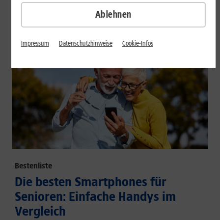
großem Akku und hoher Energieeffizienz.
Ablehnen
Mehr erfahren
Impressum
Datenschutzhinweise
Cookie-Infos
Bestenliste
Die besten Smartphones für
Senioren: Einfache Handys im
Vergleich