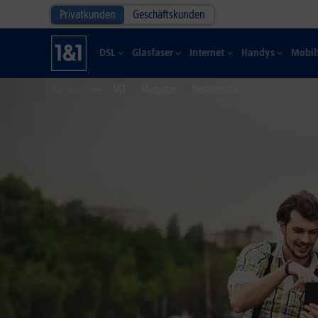
Privatkunden
Geschäftskunden
DSL
Glasfaser
Internet
Handys
Mobil
1&1
Magazin
Bestenliste
Sie sind hier