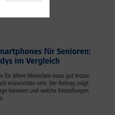
martphones für Senioren:
dys im Vergleich
e für ältere Menschen muss gut lesbar,
ch einzurichten sein. Der Beitrag zeigt,
rage kommen und welche Einstellungen
n.