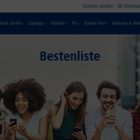
Kunden werben
1&1 Webmail
funk-Tarife
Laptops
Tablets
TV
Daten-Flat
Domain & Web
Bestenliste