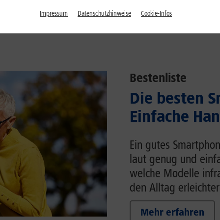
Impressum
Datenschutzhinweise
Cookie-Infos
Bestenliste
Die besten S
Einfache Han
Ein gutes Smartphon
laut genug und einfa
welche Modelle inf
den Alltag erleichter
Mehr erfahren