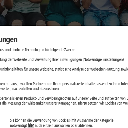
lungen
es und ähnliche Technologien für folgende Zwecke:
kkulaufzeit
lung der Webseite und Verwaltung Ihrer Einwilligungen (Notwendige Einstellungen)
n im Alltag
unktionalitäten für unsere Webseite, statistische Analyse der Webseiten-Nutzung sowie
en mit ausgewählten Partnern, um Ihnen personalisierte Inhalte passend zu Ihren Int
erten, nachzuhalten und abzurechnen.
d 2026 gefragter
ersonalisierten Produkt- und Serviceangeboten auf unserer Seite und auf Seiten von Dr
esonders lange
r die Messung der Wirksamkeit unserer Kampagnen. Hierzu setzten wir Cookies von Werb
lussfaktoren und
hoher
Sie können die Verwendung von Cookies (mit Ausnahme der Kategorie
hier
notwendig)
auch einzeln auswählen oder ablehnen.