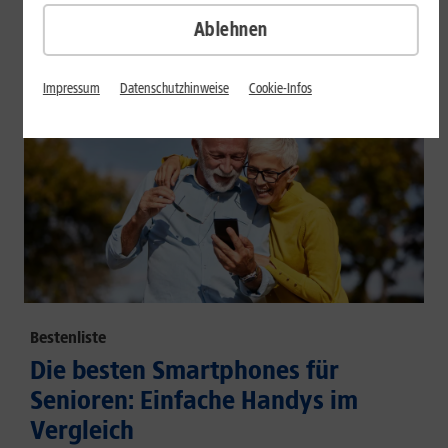
großem Akku und hoher Energieeffizienz.
Ablehnen
Mehr erfahren
Impressum
Datenschutzhinweise
Cookie-Infos
Bestenliste
Die besten Smartphones für
Senioren: Einfache Handys im
Vergleich