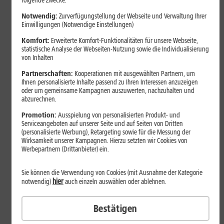
folgende Zwecke:
Notwendig:
Zurverfügungstellung der Webseite und Verwaltung Ihrer
Einwilligungen (Notwendige Einstellungen)
Komfort:
Erweiterte Komfort-Funktionalitäten für unsere Webseite,
statistische Analyse der Webseiten-Nutzung sowie die Individualisierung
von Inhalten
Partnerschaften:
Kooperationen mit ausgewählten Partnern, um
Ihnen personalisierte Inhalte passend zu Ihren Interessen anzuzeigen
oder um gemeinsame Kampagnen auszuwerten, nachzuhalten und
abzurechnen.
Bestenliste
Promotion:
Ausspielung von personalisierten Produkt- und
Serviceangeboten auf unserer Seite und auf Seiten von Dritten
Smartphones mit langer
(personalisierte Werbung), Retargeting sowie für die Messung der
Akkulaufzeit 2026: Diese Modelle
Wirksamkeit unserer Kampagnen. Hierzu setzten wir Cookies von
Werbepartnern (Drittanbieter) ein.
halten im Alltag besonders lange
durch
Sie können die Verwendung von Cookies (mit Ausnahme der Kategorie
hier
notwendig)
auch einzeln auswählen oder ablehnen.
Smartphones mit langer Akkulaufzeit sind 2026 gefragter denn
Bestätigen
je. Der Artikel zeigt Modelle, die besonders lange durchhalten,
erklärt die wichtigsten Einflussfaktoren und vergleicht Geräte mit