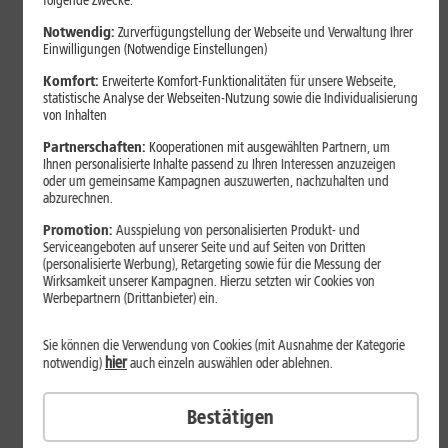
folgende Zwecke:
Notwendig:
Zurverfügungstellung der Webseite und Verwaltung Ihrer
Einwilligungen (Notwendige Einstellungen)
Komfort:
Erweiterte Komfort-Funktionalitäten für unsere Webseite,
statistische Analyse der Webseiten-Nutzung sowie die Individualisierung
von Inhalten
Partnerschaften:
Kooperationen mit ausgewählten Partnern, um
Ihnen personalisierte Inhalte passend zu Ihren Interessen anzuzeigen
oder um gemeinsame Kampagnen auszuwerten, nachzuhalten und
abzurechnen.
Bestenliste
Promotion:
Ausspielung von personalisierten Produkt- und
Serviceangeboten auf unserer Seite und auf Seiten von Dritten
Smartphones mit langer
(personalisierte Werbung), Retargeting sowie für die Messung der
Akkulaufzeit 2026: Diese Modelle
Wirksamkeit unserer Kampagnen. Hierzu setzten wir Cookies von
Werbepartnern (Drittanbieter) ein.
halten im Alltag besonders lange
durch
Sie können die Verwendung von Cookies (mit Ausnahme der Kategorie
hier
notwendig)
auch einzeln auswählen oder ablehnen.
Smartphones mit langer Akkulaufzeit sind 2026 gefragter denn
Bestätigen
je. Der Artikel zeigt Modelle, die besonders lange durchhalten,
erklärt die wichtigsten Einflussfaktoren und vergleicht Geräte mit