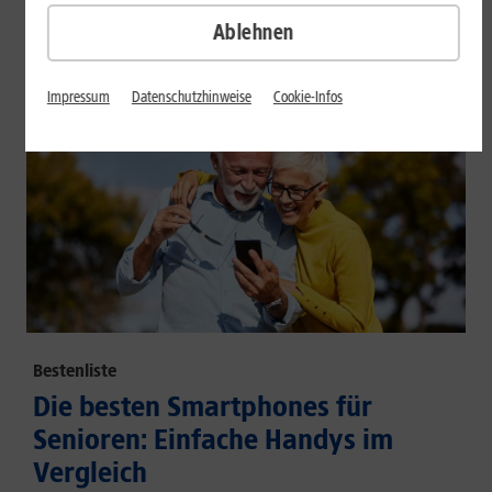
großem Akku und hoher Energieeffizienz.
Ablehnen
Mehr erfahren
Impressum
Datenschutzhinweise
Cookie-Infos
Bestenliste
Die besten Smartphones für
Senioren: Einfache Handys im
Vergleich