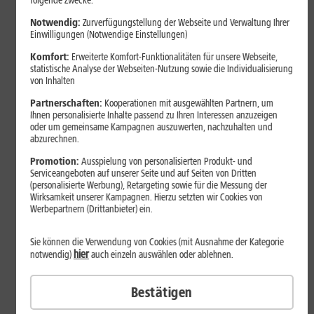
folgende Zwecke:
Notwendig:
Zurverfügungstellung der Webseite und Verwaltung Ihrer
Einwilligungen (Notwendige Einstellungen)
Komfort:
Erweiterte Komfort-Funktionalitäten für unsere Webseite,
statistische Analyse der Webseiten-Nutzung sowie die Individualisierung
von Inhalten
Partnerschaften:
Kooperationen mit ausgewählten Partnern, um
Ihnen personalisierte Inhalte passend zu Ihren Interessen anzuzeigen
oder um gemeinsame Kampagnen auszuwerten, nachzuhalten und
abzurechnen.
Bestenliste
Promotion:
Ausspielung von personalisierten Produkt- und
Serviceangeboten auf unserer Seite und auf Seiten von Dritten
Smartphones mit langer
(personalisierte Werbung), Retargeting sowie für die Messung der
Akkulaufzeit 2026: Diese Modelle
Wirksamkeit unserer Kampagnen. Hierzu setzten wir Cookies von
Werbepartnern (Drittanbieter) ein.
halten im Alltag besonders lange
durch
Sie können die Verwendung von Cookies (mit Ausnahme der Kategorie
hier
notwendig)
auch einzeln auswählen oder ablehnen.
Smartphones mit langer Akkulaufzeit sind 2026 gefragter denn
Bestätigen
je. Der Artikel zeigt Modelle, die besonders lange durchhalten,
erklärt die wichtigsten Einflussfaktoren und vergleicht Geräte mit