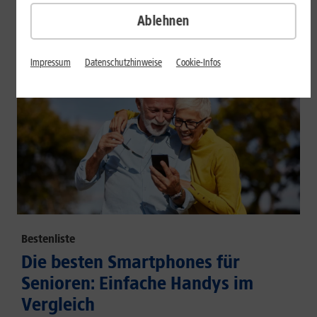
großem Akku und hoher Energieeffizienz.
Ablehnen
Mehr erfahren
Impressum
Datenschutzhinweise
Cookie-Infos
Bestenliste
Die besten Smartphones für
Senioren: Einfache Handys im
Vergleich