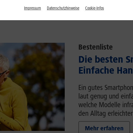
Impressum
Datenschutzhinweise
Cookie-Infos
Bestenliste
Die besten S
Einfache Han
Ein gutes Smartphon
laut genug und einfa
welche Modelle inf
den Alltag erleichter
Mehr erfahren