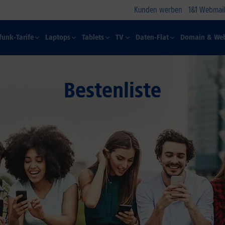
Kunden werben
1&1 Webmail
funk-Tarife
Laptops
Tablets
TV
Daten-Flat
Domain & Web
Bestenliste