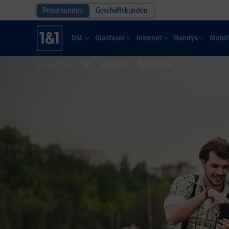
Privatkunden
Geschäftskunden
DSL
Glasfaser
Internet
Handys
Mobil
1&1
Magazin
Bestenliste
Sie sind hier