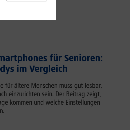
martphones für Senioren:
dys im Vergleich
e für ältere Menschen muss gut lesbar,
ch einzurichten sein. Der Beitrag zeigt,
rage kommen und welche Einstellungen
n.