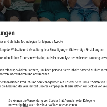
lungen
es und ähnliche Technologien für folgende Zwecke:
kkulaufzeit
lung der Webseite und Verwaltung Ihrer Einwilligungen (Notwendige Einstellungen)
n im Alltag
unktionalitäten für unsere Webseite, statistische Analyse der Webseiten-Nutzung sowie
en mit ausgewählten Partnern, um Ihnen personalisierte Inhalte passend zu Ihren Int
erten, nachzuhalten und abzurechnen.
d 2026 gefragter
ersonalisierten Produkt- und Serviceangeboten auf unserer Seite und auf Seiten von Dr
esonders lange
r die Messung der Wirksamkeit unserer Kampagnen. Hierzu setzten wir Cookies von Werb
lussfaktoren und
hoher
Sie können die Verwendung von Cookies (mit Ausnahme der Kategorie
hier
notwendig)
auch einzeln auswählen oder ablehnen.