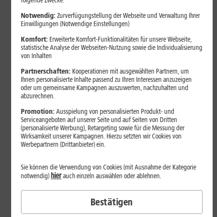
folgende Zwecke:
Notwendig:
Zurverfügungstellung der Webseite und Verwaltung Ihrer
Einwilligungen (Notwendige Einstellungen)
Komfort:
Erweiterte Komfort-Funktionalitäten für unsere Webseite,
statistische Analyse der Webseiten-Nutzung sowie die Individualisierung
von Inhalten
Partnerschaften:
Kooperationen mit ausgewählten Partnern, um
Ihnen personalisierte Inhalte passend zu Ihren Interessen anzuzeigen
oder um gemeinsame Kampagnen auszuwerten, nachzuhalten und
abzurechnen.
Bestenliste
Promotion:
Ausspielung von personalisierten Produkt- und
Serviceangeboten auf unserer Seite und auf Seiten von Dritten
Smartphones mit langer
(personalisierte Werbung), Retargeting sowie für die Messung der
Akkulaufzeit 2026: Diese Modelle
Wirksamkeit unserer Kampagnen. Hierzu setzten wir Cookies von
Werbepartnern (Drittanbieter) ein.
halten im Alltag besonders lange
durch
Sie können die Verwendung von Cookies (mit Ausnahme der Kategorie
hier
notwendig)
auch einzeln auswählen oder ablehnen.
Smartphones mit langer Akkulaufzeit sind 2026 gefragter denn
Bestätigen
je. Der Artikel zeigt Modelle, die besonders lange durchhalten,
erklärt die wichtigsten Einflussfaktoren und vergleicht Geräte mit