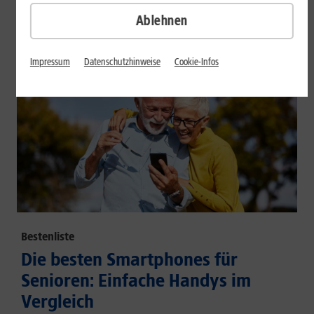
großem Akku und hoher Energieeffizienz.
Ablehnen
Mehr erfahren
Impressum
Datenschutzhinweise
Cookie-Infos
Bestenliste
Die besten Smartphones für
Senioren: Einfache Handys im
Vergleich