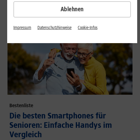
großem Akku und hoher Energieeffizienz.
Ablehnen
Mehr erfahren
Impressum
Datenschutzhinweise
Cookie-Infos
Bestenliste
Die besten Smartphones für
Senioren: Einfache Handys im
Vergleich