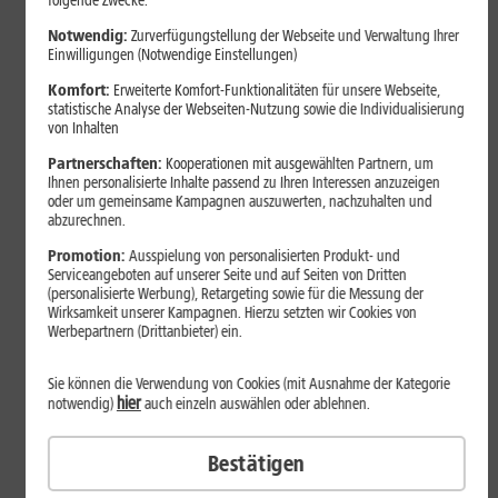
folgende Zwecke:
Notwendig:
Zurverfügungstellung der Webseite und Verwaltung Ihrer
Einwilligungen (Notwendige Einstellungen)
Komfort:
Erweiterte Komfort-Funktionalitäten für unsere Webseite,
statistische Analyse der Webseiten-Nutzung sowie die Individualisierung
von Inhalten
Partnerschaften:
Kooperationen mit ausgewählten Partnern, um
Ihnen personalisierte Inhalte passend zu Ihren Interessen anzuzeigen
oder um gemeinsame Kampagnen auszuwerten, nachzuhalten und
abzurechnen.
Bestenliste
Promotion:
Ausspielung von personalisierten Produkt- und
Serviceangeboten auf unserer Seite und auf Seiten von Dritten
Smartphones mit langer
(personalisierte Werbung), Retargeting sowie für die Messung der
Akkulaufzeit 2026: Diese Modelle
Wirksamkeit unserer Kampagnen. Hierzu setzten wir Cookies von
Werbepartnern (Drittanbieter) ein.
halten im Alltag besonders lange
durch
Sie können die Verwendung von Cookies (mit Ausnahme der Kategorie
hier
notwendig)
auch einzeln auswählen oder ablehnen.
Smartphones mit langer Akkulaufzeit sind 2026 gefragter denn
Bestätigen
je. Der Artikel zeigt Modelle, die besonders lange durchhalten,
erklärt die wichtigsten Einflussfaktoren und vergleicht Geräte mit