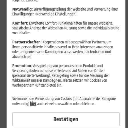
folgende Zwecke:
Notwendig:
Zurverfügungstellung der Webseite und Verwaltung Ihrer
Einwilligungen (Notwendige Einstellungen)
Komfort:
Erweiterte Komfort-Funktionalitäten für unsere Webseite,
statistische Analyse der Webseiten-Nutzung sowie die Individualisierung
von Inhalten
Partnerschaften:
Kooperationen mit ausgewählten Partnern, um
Ihnen personalisierte Inhalte passend zu Ihren Interessen anzuzeigen
oder um gemeinsame Kampagnen auszuwerten, nachzuhalten und
abzurechnen.
Bestenliste
Promotion:
Ausspielung von personalisierten Produkt- und
Serviceangeboten auf unserer Seite und auf Seiten von Dritten
Smartphones mit langer
(personalisierte Werbung), Retargeting sowie für die Messung der
Akkulaufzeit 2026: Diese Modelle
Wirksamkeit unserer Kampagnen. Hierzu setzten wir Cookies von
Werbepartnern (Drittanbieter) ein.
halten im Alltag besonders lange
durch
Sie können die Verwendung von Cookies (mit Ausnahme der Kategorie
hier
notwendig)
auch einzeln auswählen oder ablehnen.
Smartphones mit langer Akkulaufzeit sind 2026 gefragter denn
Bestätigen
je. Der Artikel zeigt Modelle, die besonders lange durchhalten,
erklärt die wichtigsten Einflussfaktoren und vergleicht Geräte mit