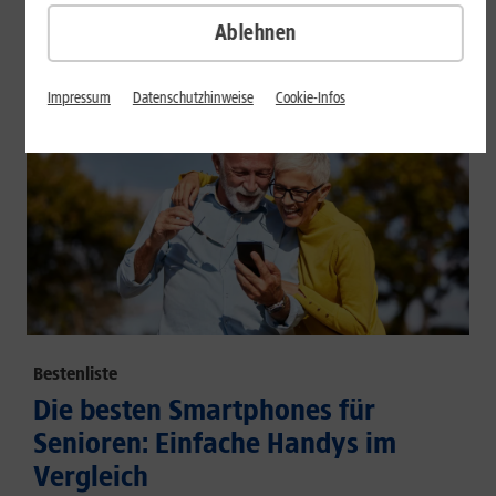
großem Akku und hoher Energieeffizienz.
Ablehnen
Mehr erfahren
Impressum
Datenschutzhinweise
Cookie-Infos
Bestenliste
Die besten Smartphones für
Senioren: Einfache Handys im
Vergleich