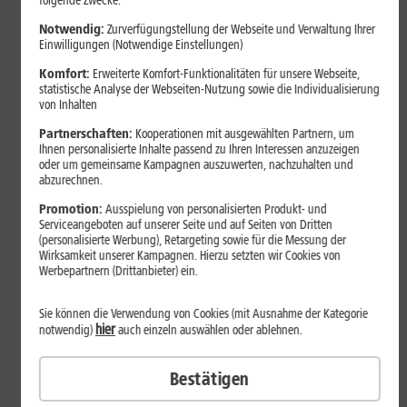
folgende Zwecke:
Notwendig:
Zurverfügungstellung der Webseite und Verwaltung Ihrer
Einwilligungen (Notwendige Einstellungen)
Komfort:
Erweiterte Komfort-Funktionalitäten für unsere Webseite,
statistische Analyse der Webseiten-Nutzung sowie die Individualisierung
von Inhalten
Partnerschaften:
Kooperationen mit ausgewählten Partnern, um
Ihnen personalisierte Inhalte passend zu Ihren Interessen anzuzeigen
oder um gemeinsame Kampagnen auszuwerten, nachzuhalten und
abzurechnen.
Bestenliste
Promotion:
Ausspielung von personalisierten Produkt- und
Serviceangeboten auf unserer Seite und auf Seiten von Dritten
Smartphones mit langer
(personalisierte Werbung), Retargeting sowie für die Messung der
Akkulaufzeit 2026: Diese Modelle
Wirksamkeit unserer Kampagnen. Hierzu setzten wir Cookies von
Werbepartnern (Drittanbieter) ein.
halten im Alltag besonders lange
durch
Sie können die Verwendung von Cookies (mit Ausnahme der Kategorie
hier
notwendig)
auch einzeln auswählen oder ablehnen.
Smartphones mit langer Akkulaufzeit sind 2026 gefragter denn
Bestätigen
je. Der Artikel zeigt Modelle, die besonders lange durchhalten,
erklärt die wichtigsten Einflussfaktoren und vergleicht Geräte mit