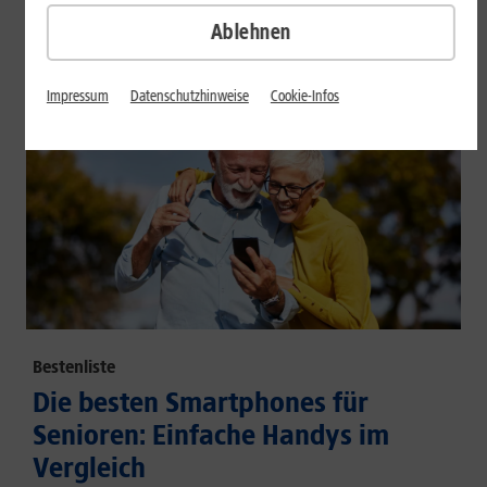
großem Akku und hoher Energieeffizienz.
Ablehnen
Mehr erfahren
Impressum
Datenschutzhinweise
Cookie-Infos
Bestenliste
Die besten Smartphones für
Senioren: Einfache Handys im
Vergleich