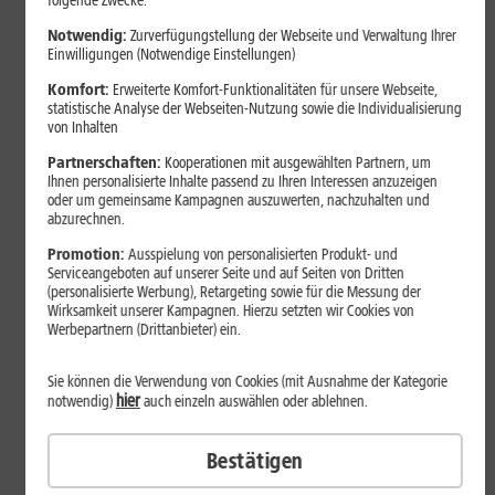
folgende Zwecke:
Notwendig:
Zurverfügungstellung der Webseite und Verwaltung Ihrer
Einwilligungen (Notwendige Einstellungen)
Komfort:
Erweiterte Komfort-Funktionalitäten für unsere Webseite,
statistische Analyse der Webseiten-Nutzung sowie die Individualisierung
von Inhalten
Partnerschaften:
Kooperationen mit ausgewählten Partnern, um
Ihnen personalisierte Inhalte passend zu Ihren Interessen anzuzeigen
oder um gemeinsame Kampagnen auszuwerten, nachzuhalten und
abzurechnen.
Bestenliste
Promotion:
Ausspielung von personalisierten Produkt- und
Serviceangeboten auf unserer Seite und auf Seiten von Dritten
Smartphones mit langer
(personalisierte Werbung), Retargeting sowie für die Messung der
Akkulaufzeit 2026: Diese Modelle
Wirksamkeit unserer Kampagnen. Hierzu setzten wir Cookies von
Werbepartnern (Drittanbieter) ein.
halten im Alltag besonders lange
durch
Sie können die Verwendung von Cookies (mit Ausnahme der Kategorie
hier
notwendig)
auch einzeln auswählen oder ablehnen.
Smartphones mit langer Akkulaufzeit sind 2026 gefragter denn
Bestätigen
je. Der Artikel zeigt Modelle, die besonders lange durchhalten,
erklärt die wichtigsten Einflussfaktoren und vergleicht Geräte mit