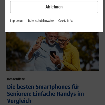
großem Akku und hoher Energieeffizienz.
Ablehnen
Mehr erfahren
Impressum
Datenschutzhinweise
Cookie-Infos
Bestenliste
Die besten Smartphones für
Senioren: Einfache Handys im
Vergleich