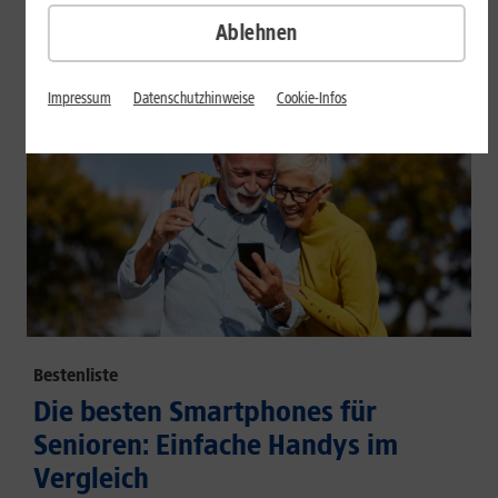
großem Akku und hoher Energieeffizienz.
Ablehnen
Mehr erfahren
Impressum
Datenschutzhinweise
Cookie-Infos
Bestenliste
Die besten Smartphones für
Senioren: Einfache Handys im
Vergleich