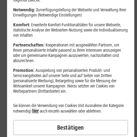
folgende Zwecke:
Notwendig:
Zurverfügungstellung der Webseite und Verwaltung Ihrer
Einwilligungen (Notwendige Einstellungen)
Komfort:
Erweiterte Komfort-Funktionalitäten für unsere Webseite,
statistische Analyse der Webseiten-Nutzung sowie die Individualisierung
von Inhalten
Partnerschaften:
Kooperationen mit ausgewählten Partnern, um
Ihnen personalisierte Inhalte passend zu Ihren Interessen anzuzeigen
oder um gemeinsame Kampagnen auszuwerten, nachzuhalten und
abzurechnen.
Bestenliste
Promotion:
Ausspielung von personalisierten Produkt- und
Serviceangeboten auf unserer Seite und auf Seiten von Dritten
Smartphones mit langer
(personalisierte Werbung), Retargeting sowie für die Messung der
Akkulaufzeit 2026: Diese Modelle
Wirksamkeit unserer Kampagnen. Hierzu setzten wir Cookies von
Werbepartnern (Drittanbieter) ein.
halten im Alltag besonders lange
durch
Sie können die Verwendung von Cookies (mit Ausnahme der Kategorie
hier
notwendig)
auch einzeln auswählen oder ablehnen.
Smartphones mit langer Akkulaufzeit sind 2026 gefragter denn
Bestätigen
je. Der Artikel zeigt Modelle, die besonders lange durchhalten,
erklärt die wichtigsten Einflussfaktoren und vergleicht Geräte mit