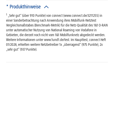
* Produkthinweise
1
„Sehr gut“ (über 910 Punkte) von connect (www.connect.de/3211255) in
einer Sonderbetrachtung nach Anwendung ihres Mobilfunk-Netztest
Vergleichsmaßstabes (Benchmark-Metrik) für die Netz-Qualität des 1&1 O-RAN
unter automatischer Nutzung von National Roaming von Vodafone in
Gebieten, die derzeit noch nicht vom 1&1 Mobilfunknetz abgedeckt werden.
Weitere Informationen unter www.1und1.de/test. Im Haupttest, connect Heft
01/2026, erhielten weitere Netzbetreiber 1x „überragend“ (975 Punkte), 2x
„sehr gut“ (937 Punkte).